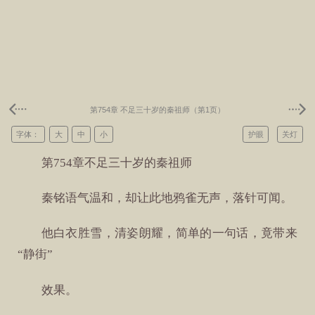
第754章 不足三十岁的秦祖师（第1页）
字体：
大
中
小
护眼
关灯
第754章不足三十岁的秦祖师
秦铭语气温和，却让此地鸦雀无声，落针可闻。
他白衣胜雪，清姿朗耀，简单的一句话，竟带来
“静街”
效果。