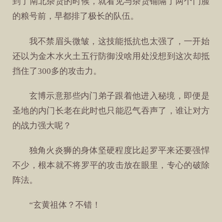
到了南北杂货的时候，就看见与杂货铺隔了两个门脸
的粮号前，早都排了极长的队伍。
我不禁眉头微皱，这技能抵抗也太强了，一开始
还以为金木水火土五行防御没啥用处没想到这次却抵
挡住了300多的攻击力。
玄博示意那些内门弟子跟着他进入秘境，即便是
圣地的内门长老在此时也只能忍气吞声了，谁让对方
的战力强大呢？
独角火炎狮的身体坚硬程度比起罗平来还要强悍
不少，根本就不将罗平的攻击放在眼里，专心的破除
阵法。
“玄黄祖体？不错！