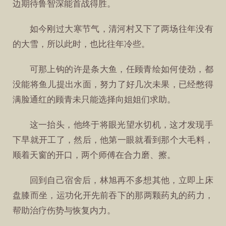
边期待鲁智深能首战得胜。
如今刚过大寒节气，清河村又下了两场往年没有
的大雪，所以此时，也比往年冷些。
可那上钩的许是条大鱼，任顾青绘如何使劲，都
没能将鱼儿提出水面，努力了好几次未果，已经憋得
满脸通红的顾青未只能选择向姐姐们求助。
这一抬头，他终于将眼光望水切机，这才发现手
下早就开工了，然后，他第一眼就看到那个大毛料，
顺着天窗的开口，两个师傅在合力磨、擦。
回到自己宿舍后，林旭再不多想其他，立即上床
盘膝而坐，运功化开先前吞下的那两颗药丸的药力，
帮助治疗伤势与恢复内力。