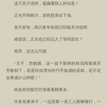
这只言片语间，蕴藏着惊人的信息！
正光不怵阎川，居然想亲自下场。
各方皆知，阎川多年前就已经破关为祖师。
难道说，正光也已经迈入了等同层次？
然而，这怎么可能
“主子，您瞧瞧，这一篮子新鲜的桂花闻着就芬
芳馥郁了，若是经由雪伶的巧手做成桂花糕，还不定
会香成什么样呢！”
秋岚有些眼巴巴地看着顾青未。
许多俗家弟子，一边羡慕一龙三人能够随行，一