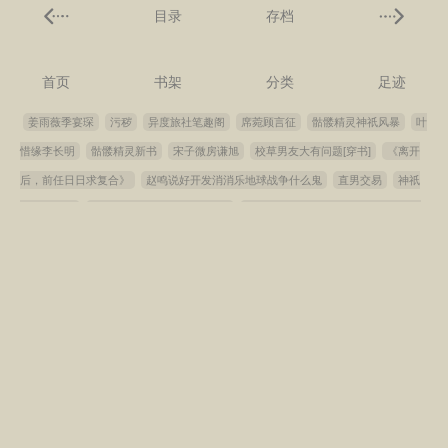
目录
存档
首页
书架
分类
足迹
姜雨薇季宴琛
污秽
异度旅社笔趣阁
席菀顾言征
骷髅精灵神祇风暴
叶
惜缘李长明
骷髅精灵新书
宋子微房谦旭
校草男友大有问题[穿书]
《离开
后，前任日日求复合》
赵鸣说好开发消消乐地球战争什么鬼
直男交易
神祇
风暴笔趣阁
病美人和他的偏执狼犬[重生]
说好开发消消乐地球战争什么鬼笔趣
阁
于生异度旅社笔趣阁
免费完整版霍东临姜宁宁小说在线阅读
祝璞玉温敬
斯笔趣阁全文免费阅读
夜无疆辰东笔趣阁
魅魔的错误打开案例