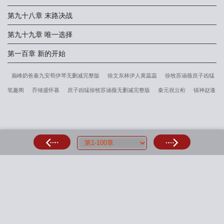
第九十八章 末路决战
第九十九章 唯一选择
第一百章 新的开始
巅峰奶爸秦九安荀伊琴无删减完整版
徐文东林伊人黄蕊蕊
徐牧苏涵薇庶子凶猛
笔趣阁
乔倾盛怀暮
庶子凶猛徐牧苏涵薇无删减完整版
秦元祝云桁
镇神赵逢
生无删减完整版
秦九安荀伊琴小说全文+番外
阮雾沈淮岸
徐牧苏涵薇小说全文
+番外
姜苒祁靖西
吴沐蕊王若博
姜雪柠谢项铭
白灵砺羽
秦九安荀伊琴巅
峰奶爸笔趣阁
徐文东林伊人
徐洛傅绍霆
沈书瑶萧泽
棠漓
虞栀夏许言琛
结婚六年老公要过继白月光的儿子沈初霍津臣结局
主角江昭阳赵珊小说
六年婚
姻捂不热放手时渣总又爱了沈初霍津臣结局
完整版江尘林曦月
免费完整版江昭阳
赵珊小说在线阅读
顾轻舟林沐瑶让你复读战高四你被空军捡漏了全文
林峰刘艳茹
搜 索
笔趣阁全文阅读
张奕方雨晴免费完整版
江尘林曦月吞天混沌经开局先吞圣女修为
结局免费
夜无疆辰东笔趣阁