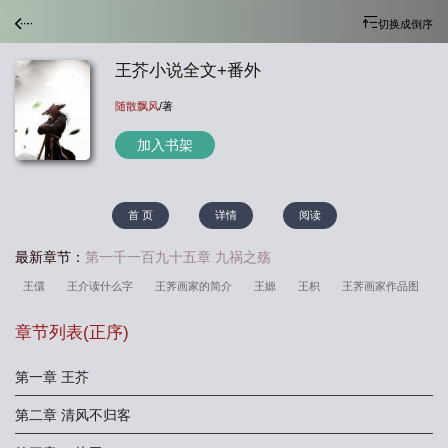
切换成倒序
王芥小说全文+番外
随散飘风
/著
加入书架
首 页
详情
阅读
最新章节：
第一千一百九十五章 九祸之殇
王儇
王介读什么字
王荠画家的简介
王嫄
王枳
王荠画家作品图
片
王璿
王嫌
王+介读什么
男主王枳
王术
王輘
王晧
王
章节列表(
正序
)
枳全文免费阅读
王娡
王芥书画
王介忱简介
王娡百度百科
王愫稣百
科
王胥最新章节
王婿百度百科
王荠画家最贵的作品
王荠的画值钱
第一章 王芥
吗
第二章 清风不归客