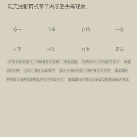
现无法翻页或章节内容丢失等现象。
目录
存档
首页
书架
分类
足迹
五个兽崽会读心，渣雌被兽夫拿捏
瘸郎贤妻
剧透特摄：开局炎龙侠！
秦霜
妍许世安
型月，我的九重道路
宿主扮演炮灰后，把任务目标撩了
秦霜妍许
世安误入仙界我娶妻就能天下无敌全文
秦霜妍许世安误入仙界我娶妻就能天下无
敌完整版
黄冰冰唐悦儿豪门天师全文
诸天：数值怪从北宋末年开始
秦霜妍
许世安笔趣阁
女君谋天下，男帝们瑟瑟发抖
母上攻略（5部全+番外）
闪婚
财阀：江总出价一千亿要宠妻
黄冰冰唐悦儿
不见光
生之徒
豪门天师黄冰
冰唐悦儿结局
修真界第一女悍匪
直播算命？玄学假千金她爆红全网