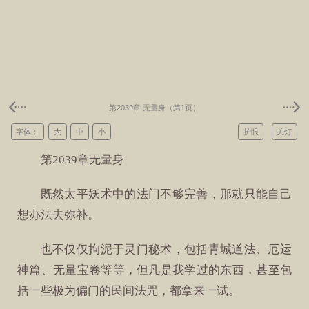
第2039章 无量身（第1页）
字体：
大
中
小
护眼
关灯
第2039章无量身
既然太平妖术中的法门不够完善，那就只能自己
想办法去弥补。
也不仅仅拘泥于灵门秘术，包括青城道法、厄运
神篇、无量宝卷等等，但凡是我学过的东西，甚至包
括一些极为偏门的民间法咒，都拿来一试。