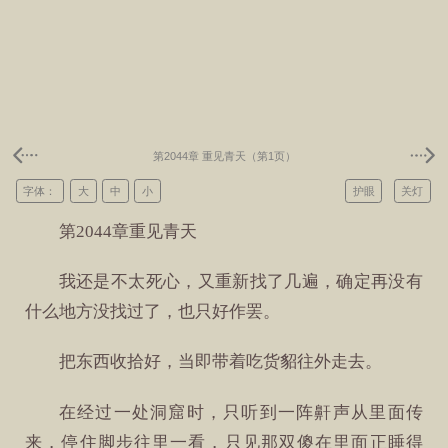
第2044章 重见青天（第1页）
字体：
大
中
小
护眼
关灯
第2044章重见青天
我还是不太死心，又重新找了几遍，确定再没有
什么地方没找过了，也只好作罢。
把东西收拾好，当即带着吃货貂往外走去。
在经过一处洞窟时，只听到一阵鼾声从里面传
来，停住脚步往里一看，只见那双傻在里面正睡得