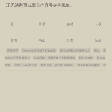
现无法翻页或章节内容丢失等现象。
目录
存档
首页
书架
分类
足迹
美貌原罪
Omega在民国揣了宿敌的崽
徐来徐程程法师无双全文
清悦
阴
郁猫猫今天又被亲了
穿成恶雌，反派大佬个个想要我命
两宋英雄传
徐来徐
程程
末世：人坏被人妻
重生七零：最冷糙汉撩动心
徐来徐程程笔趣阁
快
穿：我真没想抢白月光
穿书后我拐了白月光师尊
徐来徐程程法师无双完整版
小娇软一红眼，禁欲傅医生拿命宠
程石修仙录
她的徐小姐gl
我赚够功德就
跑路，大佬们却急了
绝代双妃之前世今生
气运逆天，我只好成仙了！