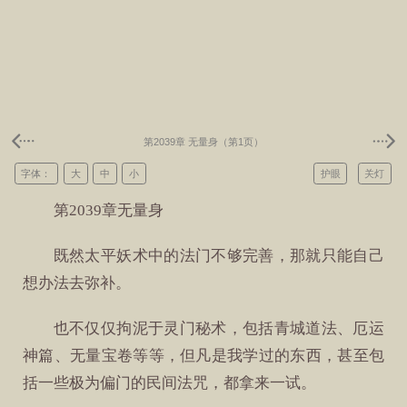
第2039章 无量身（第1页）
字体：
大
中
小
护眼
关灯
第2039章无量身
既然太平妖术中的法门不够完善，那就只能自己
想办法去弥补。
也不仅仅拘泥于灵门秘术，包括青城道法、厄运
神篇、无量宝卷等等，但凡是我学过的东西，甚至包
括一些极为偏门的民间法咒，都拿来一试。