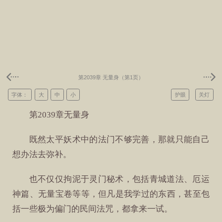
第2039章 无量身（第1页）
字体：
大
中
小
护眼
关灯
第2039章无量身
既然太平妖术中的法门不够完善，那就只能自己
想办法去弥补。
也不仅仅拘泥于灵门秘术，包括青城道法、厄运
神篇、无量宝卷等等，但凡是我学过的东西，甚至包
括一些极为偏门的民间法咒，都拿来一试。