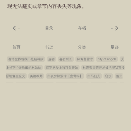
现无法翻页或章节内容丢失等现象。
目录
存档
首页
书架
分类
足迹
赛博世界就我不是精神病
连襟
各有所长
林寿曹雪蓉
city of angels
天
上掉下个眼珠般的林妹妹
综穿从爱上特种兵开始
林寿曹雪蓉开局被活埋我直接
原地复生全文
美艳教师
白夜梦脑洞簿【含骨科】
白马仙儿
窃欢
他失
忆了
回到老公当校草的那些年
少妇出轨日记
零时
暗里着迷
美美
听
鲸
洗一次头啪一次