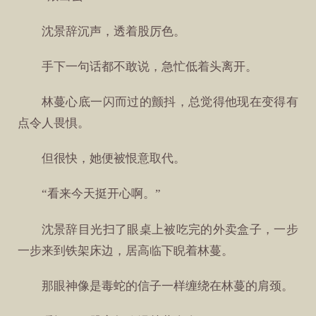
沈景辞沉声，透着股厉色。
手下一句话都不敢说，急忙低着头离开。
林蔓心底一闪而过的颤抖，总觉得他现在变得有
点令人畏惧。
但很快，她便被恨意取代。
“看来今天挺开心啊。”
沈景辞目光扫了眼桌上被吃完的外卖盒子，一步
一步来到铁架床边，居高临下睨着林蔓。
那眼神像是毒蛇的信子一样缠绕在林蔓的肩颈。