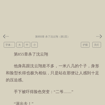
第855章 杀了沈云翔（第1页）
字体：
大
中
小
护眼
关灯
第855章杀了沈云翔
他身高跟沈云翔差不多，一米八几的个子，身形
和脸型长得也极为相似，只是站在那便让人感到十足
的压迫感。
手下被吓得脸色突变：“二爷……”
“滚出去！”