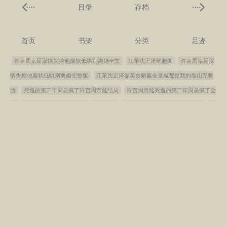
目录
存档
首页
书架
分类
足迹
许言周京延深情失控他服软低哄别离婚全文
江茉沈正泽笔趣阁
许言周京延深
情失控他服软低哄别离婚完整版
江茉沈正泽靠美食躺赢全京城都是我的靠山完整
版
死遁的第二年周总疯了许言周京延结局
许言周京延死遁的第二年周总疯了全
文
天才少年之同学的妈妈们
浴火焚神
我在书记家被三女喂养 警门赘婿
许
言周京延死遁的第二年周总疯了完整版
绚丽人生3
许言周京延笔趣阁
许言周
京延
梦幻王
神女逍遥录
深情失控他服软低哄别离婚许言周京延结局
在男
科工作的美母
被港圈大佬撬墙角后前任后悔了唐凝纪瑾修结局
唐凝纪瑾修被港
圈大佬撬墙角后前任后悔了全文
洪荒：我巫族不争霸，鸿钧人麻了