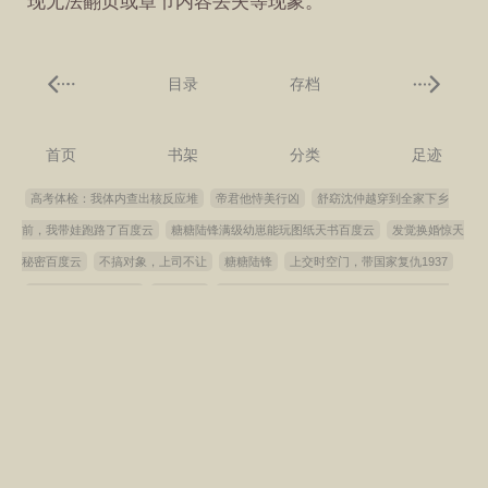
现无法翻页或章节内容丢失等现象。
目录
存档
首页
书架
分类
足迹
高考体检：我体内查出核反应堆
帝君他恃美行凶
舒窈沈仲越穿到全家下乡
前，我带娃跑路了百度云
糖糖陆锋满级幼崽能玩图纸天书百度云
发觉换婚惊天
秘密百度云
不搞对象，上司不让
糖糖陆锋
上交时空门，带国家复仇1937
糖糖陆锋小说笔趣阁
悲情婆姨
一睁眼，玄学大佬成了四个拖油瓶的恶毒后
娘
死对头成了恋爱脑
裴羡野顾昭宁苏静微
裴羡野顾昭宁苏静微小说笔趣阁
裴羡野顾昭宁苏静微听养妹心声
谷壳湿地
满级幼崽能玩图纸天书糖糖陆锋全
文完整版
穿到全家下乡前，我带娃跑路了舒窈沈仲越全文完整版
听养妹心声
发觉换婚惊天秘密裴羡野顾昭宁苏静微全文完整版