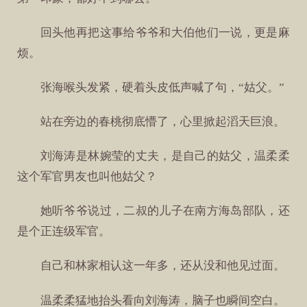
回头他再把这事给爷爷和大伯他们一说，更是麻
烦。
张海喉头发紧，硬着头皮低声喊了句，“姑父。”
站在旁边的春桃彻底懵了，心里掀起滔天巨浪。
刘海涛是林婉莹的丈夫，是自己的姑父，温柔柔
这个军官男友也叫他姑父？
她听爷爷说过，二叔的儿子在南方海岛部队，还
是个正连级军官。
自己和林家相认这一年多，还从没和他见过面。
温柔柔猛地抬头看向刘海涛，脑子也瞬间空白。