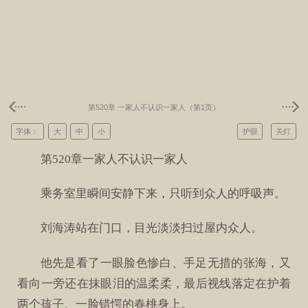
第520章 一家人不认识一家人（第1页）
字体：
大
中
小
护眼
关灯
第520章一家人不认识一家人
乘务室里瞬间安静下来，只听到众人的呼吸声。
刘海涛站在门口，目光淡淡扫过屋内众人。
他先是看了一眼脸色惨白、手足无措的张海，又
看向一旁还在抹眼泪的温柔柔，最后视线落定在护着
两个孩子、一脸错愕的春桃身上。