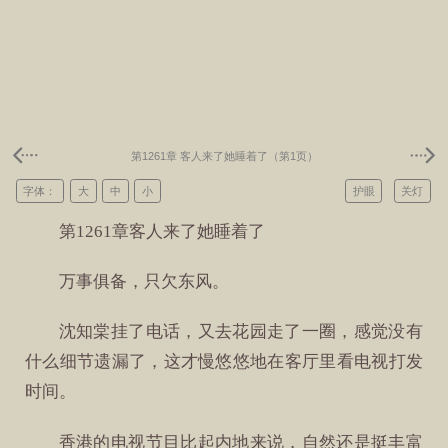
第1261章 客人来了她睡着了（第1页）
字体：
大
中
小
护眼
关灯
第1261章客人来了她睡着了
万事俱备，只欠东风。
沈知棠挂了电话，又去花园走了一圈，感觉没有
什么细节遗漏了，这才慢悠悠地在客厅里看电视打发
时间。
香港的电视节目比起内地来说，自然还是挺丰富