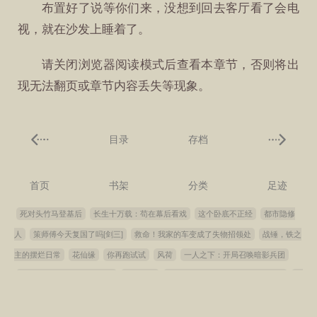
布置好了说等你们来，没想到回去客厅看了会电
视，就在沙发上睡着了。
请关闭浏览器阅读模式后查看本章节，否则将出
现无法翻页或章节内容丢失等现象。
目录
存档
首页
书架
分类
足迹
死对头竹马登基后
长生十万载：苟在幕后看戏
这个卧底不正经
都市隐修
人
策师傅今天复国了吗[剑三]
救命！我家的车变成了失物招领处
战锤，铁之
主的摆烂日常
花仙缘
你再跑试试
风荷
一人之下：开局召唤暗影兵团
边军兵王，抢钱抢粮抢老婆
燕云新章
回家过年，和五个少妇挤房车同行
被
我骗婚的前夫切满级大号回来了
沈知棠伍远征
师叔祖她杀疯了！
我摆摊算
命，蛇妖前来报恩
青锋隐青石
斗罗：版本之子齐聚，但时代错位