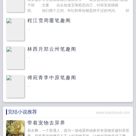
干部 文案 自从知道宝珠暗恋自己，付裕安就很困
扰。 他们两个之间，年纪和辈份都是跨不过的鸿沟。 经
过一段时间的挣扎，付裕安决定和小姑娘说…...
程江雪周覆笔趣阁
...
林西月郑云州笔趣阁
...
傅宛青李中原笔趣阁
...
完结小说推荐
www.xiaoshuob.com
带着宠物去异界
易永卿，一个普通人，因为一场地震和他家所有宠物穿越到异世