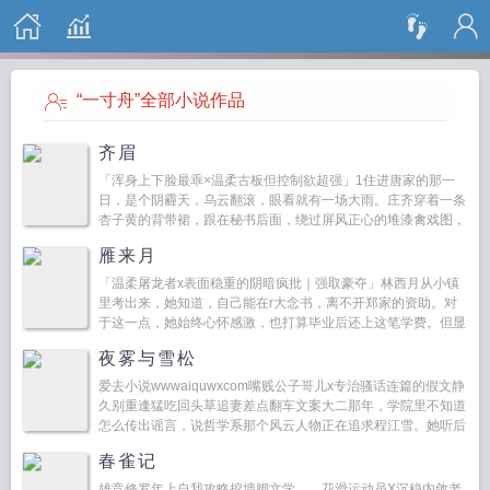
搜 索
“一寸舟”全部小说作品
齐眉
「浑身上下脸最乖×温柔古板但控制欲超强」1住进唐家的那一
日，是个阴霾天，乌云翻滚，眼看就有一场大雨。庄齐穿着一条
杏子黄的背带裙，跟在秘书后面，绕过屏风正心的堆漆禽戏图，
看见温雅端方的唐纳言闲靠在一把灯挂...
雁来月
「温柔屠龙者x表面稳重的阴暗疯批｜强取豪夺」林西月从小镇
里考出来，她知道，自己能在r大念书，离不开郑家的资助。对
于这一点，她始终心怀感激，也打算毕业后还上这笔学费。但显
然，她的债主郑云州对她另有安排。那日黄昏，车子把她接到京
夜雾与雪松
郊一处园...
爱去小说wwwaiquwxcom嘴贱公子哥儿x专治骚话连篇的假文静
久别重逢猛吃回头草追妻差点翻车文案大二那年，学院里不知道
怎么传出谣言，说哲学系那个风云人物正在追求程江雪。她听后
没当回事，一笑置之。但那天晚上走回宿舍，靠在...
春雀记
雄竞修罗年上自我攻略挖墙脚文学 花滑运动员X沉稳内敛老