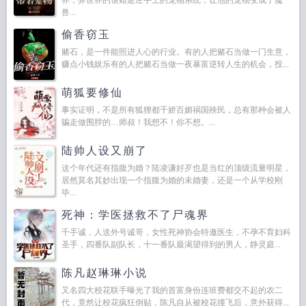
界，异世界的馈赠是左手上的宠物系统，让他的宠物变成了魔
兽...
偷香窃玉
赌石，是一件能照进人心的行业。有的人把赌石当做一门生意，
赚点小钱娱乐有的人把赌石当做一夜暴富逆转人生的机会，投...
萌狐要修仙
事实证明，不是所有狐狸都千娇百媚祸国殃民，总有那种会被人
骗走做围脖的…师叔！我想不！你不想。...
陆帅人设又崩了
这个年代还有指腹为婚？陆凌谦好歹也是当红的顶级流量明星，
居然莫名其妙出现一个指腹为婚的未婚妻，还是一个从学校刚
毕...
死神：学医拯救不了尸魂界
千手诚，人送外号诚哥，女性死神协会特邀医生，不孕不育妇科
圣手，四番队副队长，十一番队最渴望得到的男人，静灵庭...
陈凡赵琳琳小说
又名四大校花联手曝光了我的首富身份连班费都交不起的农二
代，竟然让校花疯狂倒贴，陈凡自从被校花撞飞后，意外获得...