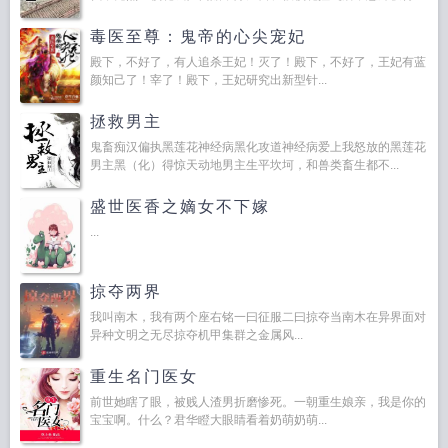
毒医至尊：鬼帝的心尖宠妃
殿下，不好了，有人追杀王妃！灭了！殿下，不好了，王妃有蓝
颜知己了！宰了！殿下，王妃研究出新型针...
拯救男主
鬼畜痴汉偏执黑莲花神经病黑化攻道神经病爱上我怒放的黑莲花
男主黑（化）得惊天动地男主生平坎坷，和兽类畜生都不...
盛世医香之嫡女不下嫁
...
掠夺两界
我叫南木，我有两个座右铭一曰征服二曰掠夺当南木在异界面对
异种文明之无尽掠夺机甲集群之金属风...
重生名门医女
前世她瞎了眼，被贱人渣男折磨惨死。一朝重生娘亲，我是你的
宝宝啊。什么？君华瞪大眼睛看着奶萌奶萌...