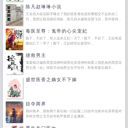
陈凡赵琳琳小说
又名四大校花联手曝光了我的首富身份连班费都交不起的农二
代，竟然让校花疯狂倒贴，陈凡自从被校花撞飞后，意外获得...
毒医至尊：鬼帝的心尖宠妃
殿下，不好了，有人追杀王妃！灭了！殿下，不好了，王妃有蓝
颜知己了！宰了！殿下，王妃研究出新型针...
拯救男主
鬼畜痴汉偏执黑莲花神经病黑化攻道神经病爱上我怒放的黑莲花
男主黑（化）得惊天动地男主生平坎坷，和兽类畜生都不...
盛世医香之嫡女不下嫁
...
掠夺两界
我叫南木，我有两个座右铭一曰征服二曰掠夺当南木在异界面对
异种文明之无尽掠夺机甲集群之金属风...