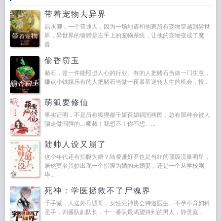
带着宠物去异界
易永卿，一个普通人，因为一场地震和他家所有宠物穿越到异世
界，异世界的馈赠是左手上的宠物系统，让他的宠物变成了魔
兽...
偷香窃玉
赌石，是一件能照进人心的行业。有的人把赌石当做一门生意，
赚点小钱娱乐有的人把赌石当做一夜暴富逆转人生的机会，投...
萌狐要修仙
事实证明，不是所有狐狸都千娇百媚祸国殃民，总有那种会被人
骗走做围脖的…师叔！我想不！你不想。...
陆帅人设又崩了
这个年代还有指腹为婚？陆凌谦好歹也是当红的顶级流量明星，
居然莫名其妙出现一个指腹为婚的未婚妻，还是一个从学校刚
毕...
死神：学医拯救不了尸魂界
千手诚，人送外号诚哥，女性死神协会特邀医生，不孕不育妇科
圣手，四番队副队长，十一番队最渴望得到的男人，静灵庭...