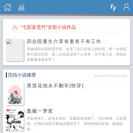
搜 索
“七彩富贵竹”全部小说作品
四合院重生六零有妻有子有工作
穿越成四合院的贾东旭，改变了自己挂墙上的结局，第一步就是
努力度过饥荒，第二步就是追求个人未来，至于第三步，第四步
就要看读者老爷了。...
完结小说推荐
www.xiaoshuob.com
黑莲花他永不翻车[快穿]
...
蠢贼一箩筐
天欲使其亡，必先令其狂。富豪田家热闹了。夫妇有钱，儿女爱
钱，外甥女假装不爱钱贪婪的手下，身怀绝技的女佣，脑残的
保...