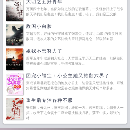
大明之五好青年
万历四十七年，当萨尔浒之战的悲歌落幕，一头怪兽踏上了战争
的天平我们是害虫！我们是害虫！呃，错了。我们是正义的...
敌国小白脸
穿越古代，好好的张守城成了张混蛋，还以‘小白脸’的资质卧底
敌国，进攻人家的文艺防线去留肝胆两昆仑，我以我血荐...
姐我不想努力了
梁军五年牢狱后初入社会，无背景无学历无工作经验，却阴差阳
错被表姐介绍给富婆，凭借强壮身板...
团宠小福宝：小公主她又掀翻六界了！
穿成被暴君残忍挖心的炮灰小公主，陆雪棠只想逃跑保命。可谁
知暴君见到她后暴君棠棠喜欢跟修仙界的天才玩？那爹爹...
重生后专治各种不服
安熹国，分九州，藩王割据，雄霸一方。君王周现，为博美人一
笑，收天下之金筑十二座金塔扶植揽月教。藩王中实力最强的
林...