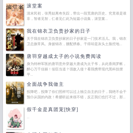
滚堂案
清末民初，张秀姑离奇失踪，带出一段荒唐的历史。究竟谁是谁
非，智者见智，仁者见仁此为短篇小说集，滚堂案...
我在锦衣卫负责抄家的日子
关于我在锦衣卫负责抄家的日子抄家是一门技术活儿。我，锦衣
卫总旗常风。身披锦衣，腰配绣春。干得却是灰头土脸挖地...
唐羽穿越成太子的小说免费阅读
身为特种军医的唐羽意外穿越大唐成为太子爷，从此香闺罗帐，
醉心万千佳丽！佞臣当道？强敌入侵？看我携带现代黑科技摆
平...
全面战争我做主
投降吧，投降了你们照样可以过上独立自主的日子，我绝不会干
预仆从国的内政！希腊听起来很不错，反正我们也打不过，那...
假千金是真团宠[快穿]
...