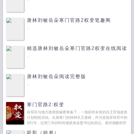
唐林刘敏岳朵寒门官路2权变笔趣阁
...
精选唐林刘敏岳朵寒门官路2权变在线阅读
...
唐林刘敏岳朵阅读完整版
...
寒门官路2:权变
在军区与地方政府的秘密筹备下，一项前所未有的兵王官场改造
计划悄然启动。出身寒门的特种兵王唐林，作为首批军转官中的
001号，仅用三年的时间便跻身县委书记的高位。面对残酷的官
斗，激烈的商战，还有那些心如蛇蝎的美艳女人们，且看唐林如
听影（姐弟）
何铁腕...