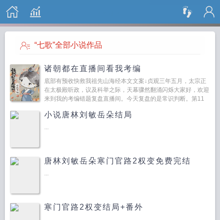
搜 索
“七歌”全部小说作品
诸朝都在直播间看我考编
底部有预收快救我祖先山海经本文文案↓贞观三年五月，太宗正
在太极殿听政，议及科举之际，天幕骤然翻涌闪烁大家好，欢迎
来到我的考编错题复盘直播间。今天复盘的是常识判断。第11
题，下列发生在...
小说唐林刘敏岳朵结局
...
唐林刘敏岳朵寒门官路2权变免费完结
...
寒门官路2权变结局+番外
...