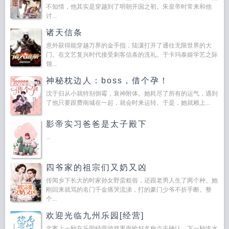
不知情，他其实是穿越到了明朝开国之初。朱皇帝时常来和他
讨...
诸天信条
意外获得能穿越万界的金手指，陆潇打开了通往无限世界的大
门。在文艺复兴时代接受刺客信条的洗礼。于卡玛泰姬学艺之际
领...
神秘枕边人：boss，借个孕！
沈于归从小就特别倒霉，衰神附体。她耗尽了所有的运气，遇到
了他只要跟费南城在一起，就会时来运转。于是，她就赖上...
影帝实习爸爸是太子殿下
...
四爷家的祖宗们又奶又凶
传闻乡下长大的时家孙女野蛮粗俗，还跟老男人生了两个种。她
刚回来就骂的名门千金痛哭流涕，打的豪门少爷不折手断。整
个...
欢迎光临九州乐园[经营]
文案上一秒在乐园经营游戏界面输好名称点击确认，下一秒洛水