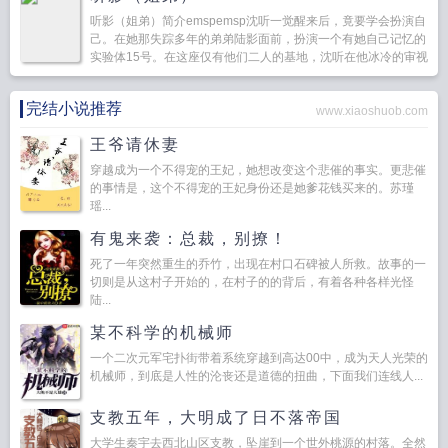
听影（姐弟）简介emspemsp沈听一觉醒来后，竟要学会扮演自
己。在她那失踪多年的弟弟陆影面前，扮演一个有她自己记忆的
实验体15号。在这座仅有他们二人的基地，沈听在他冰冷的审视
下战栗，也在他深夜的亲吻中沉沦。当伦理的底线将...
完结小说推荐
www.xiaoshuob.com
王爷请休妻
穿越成为一个不得宠的王妃，她想改变这个悲催的事实。更悲催
的事情是，这个不得宠的王妃身份还是她爹花钱买来的。苏瑾
瑶...
有鬼来袭：总裁，别撩！
死了一年突然重生的乔竹，出现在村口石碑被人所救。故事的一
切则是从这村子开始的，在村子的的背后，有着各种各样光怪
陆...
某不科学的机械师
一个二次元军宅扑街带着系统穿越到高达00中，成为天人光荣的
机械师，到底是人性的沦丧还是道德的扭曲，下面我们连线人...
支教五年，大明成了日不落帝国
大学生秦宇去西北山区支教，坠崖到一个世外桃源的村落。全然