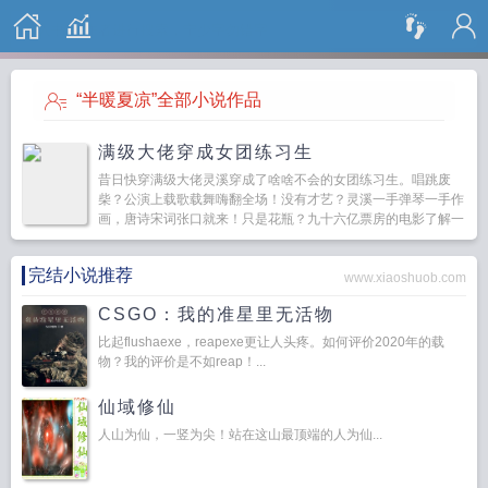
搜 索
“半暖夏凉”全部小说作品
满级大佬穿成女团练习生
昔日快穿满级大佬灵溪穿成了啥啥不会的女团练习生。唱跳废
柴？公演上载歌载舞嗨翻全场！没有才艺？灵溪一手弹琴一手作
画，唐诗宋词张口就来！只是花瓶？九十六亿票房的电影了解一
下！看我不爽？文的武的随便来，能赢，我灵溪两字倒着写！弹
幕每日...
完结小说推荐
www.xiaoshuob.com
CSGO：我的准星里无活物
比起flushaexe，reapexe更让人头疼。如何评价2020年的载
物？我的评价是不如reap！...
仙域修仙
人山为仙，一竖为尖！站在这山最顶端的人为仙...