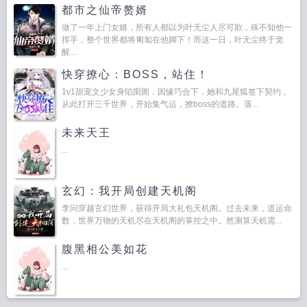
都市之仙帝赘婿
做了一年上门女婿，所有人都以为叶无尘人尽可欺，殊不知他一
挥手，整个世界都将匍匐在他脚下！而这一日，叶无尘终于觉
醒...
快穿撩心：BOSS，站住！
1v1甜宠文少女身陷囹圄，因缘巧合下，她和九尾狐签下契约，
从此打开三千世界，开始集气运，撩boss的道路。落...
未来天王
...
玄幻：我开局创建天机阁
李问穿越玄幻世界，获得开局大礼包天机阁。过去未来，道运命
数，世界万物的天机尽在天机阁的掌控之中。然测算天机需...
腹黑相公美如花
...