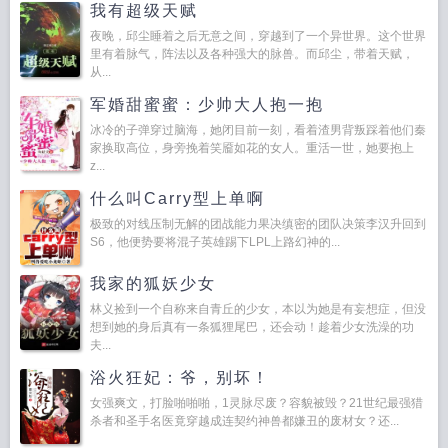
我有超级天赋
夜晚，邱尘睡着之后无意之间，穿越到了一个异世界。这个世界
里有着脉气，阵法以及各种强大的脉兽。而邱尘，带着天赋，
从...
军婚甜蜜蜜：少帅大人抱一抱
冰冷的子弹穿过脑海，她闭目前一刻，看着渣男背叛踩着他们秦
家换取高位，身旁挽着笑靥如花的女人。重活一世，她要抱上
z...
什么叫Carry型上单啊
极致的对线压制无解的团战能力果决缜密的团队决策李汉升回到
S6，他便势要将混子英雄踢下LPL上路幻神的...
我家的狐妖少女
林义捡到一个自称来自青丘的少女，本以为她是有妄想症，但没
想到她的身后真有一条狐狸尾巴，还会动！趁着少女洗澡的功
夫...
浴火狂妃：爷，别坏！
女强爽文，打脸啪啪啪，1灵脉尽废？容貌被毁？21世纪最强猎
杀者和圣手名医竟穿越成连契约神兽都嫌丑的废材女？还...