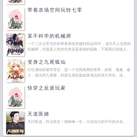
带着农场空间玩转七零
...
某不科学的机械师
一个二次元军宅扑街带着系统穿越到高达00中，成为天人光荣的
机械师，到底是人性的沦丧还是道德的扭曲，下面我们连线人...
变身之九尾狐仙
灯红酒绿的都市背后，是一个光怪陆离的世界，妖怪，鬼魅，修
士，道法而九尾狐，则是位居妖族血脉顶点的强大存在。这...
快穿之反派玩家
...
天道医婿
天行医道，怜治苍生！我林峰一生，只信自己的手中的天命。...