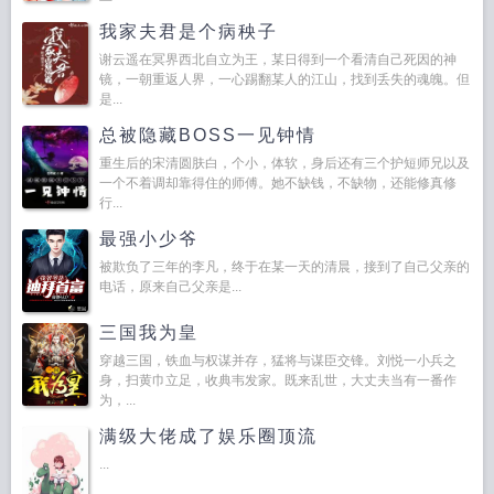
我家夫君是个病秧子
谢云遥在冥界西北自立为王，某日得到一个看清自己死因的神
镜，一朝重返人界，一心踢翻某人的江山，找到丢失的魂魄。但
是...
总被隐藏BOSS一见钟情
重生后的宋清圆肤白，个小，体软，身后还有三个护短师兄以及
一个不着调却靠得住的师傅。她不缺钱，不缺物，还能修真修
行...
最强小少爷
被欺负了三年的李凡，终于在某一天的清晨，接到了自己父亲的
电话，原来自己父亲是...
三国我为皇
穿越三国，铁血与权谋并存，猛将与谋臣交锋。刘悦一小兵之
身，扫黄巾立足，收典韦发家。既来乱世，大丈夫当有一番作
为，...
满级大佬成了娱乐圈顶流
...