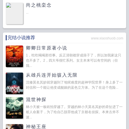
尚之桃栾念
...
完结小说推荐
www.xiaoshuob.com
卿卿日常原著小说
1，吃吃喝喝那些事。反正清朝都穿成筛子了，所以加我家这只
也不多了。2，四大爷很忙系列。女主本来可以有空间的（但
我...
从雄兵连开始骇入无限
沈修莫名其妙就穿越到了地狱难度的超神学院世界！身上多了一
封信和一个能让他变成舰娘的蓝色立方体。为了在这个危险...
混世神探
林小天被一板砖拍穿越了。穿越的林小天莫名其妙的牵扯进了一
桩人命案子，为了给自己脱罪他成了京都名侦探。本来古井不
波...
神秘王座