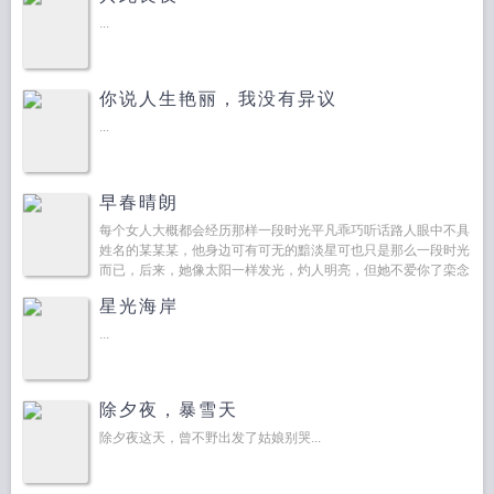
...
你说人生艳丽，我没有异议
...
早春晴朗
每个女人大概都会经历那样一段时光平凡乖巧听话路人眼中不具
姓名的某某某，他身边可有可无的黯淡星可也只是那么一段时光
而已，后来，她像太阳一样发光，灼人明亮，但她不爱你了栾念
站在北国的冰天雪地之中，寒冷将他的头发眉毛染上了霜，张...
星光海岸
...
除夕夜，暴雪天
除夕夜这天，曾不野出发了姑娘别哭...