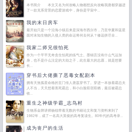
本书简介 本文又名为何攻略人物都想反向攻略我唐都穿越进
了一款克系背景的恋爱游戏中，身份是宇宙中...
我的末日房车
最开始只是一个沿海小镇后来是深海市西尔市，乃至华夏和蓝星
面对未知生物的入侵人类的命运将何去何从？修远拼尽全...
我家二师兄很怕死
作为一个平平无奇贪生怕死的练气士。墨锦言没有什么气运加
身，也不是什么注定的大劫之子，此生最大的志愿，就是想要
长...
穿书后大佬撕了恶毒女配剧本
拥有天煞孤星命格的玄门传人唐荔穿书了。穿进一本放着霸总夫
人不当，天天想着害死霸总，和小白脸双宿双栖，最后被霸总
收...
重生之神级学霸_志鸟村
生物系金牌讲师杨锐带着无数的书籍论文和复习资料来到了
1982年，成了一名高大英俊的高考复读生。80年代的高考录...
成为丧尸的生活