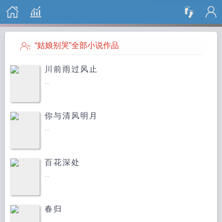
搜 索
“姑娘别哭”全部小说作品
川前雨过风止
...
你与清风明月
...
百花深处
...
春归
...