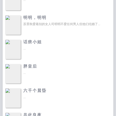
明明，明明
苏景秋爱着别的女人司明明不爱任何男人但他们结婚了...
话痨小姐
...
胖皇后
...
六千个晨昏
...
共此良夜