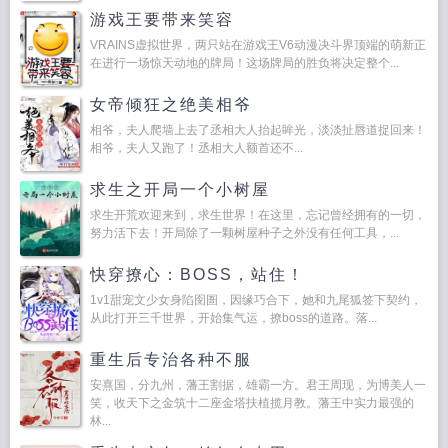
游戏王要带来笑容
VRAINS虚拟世界，两只站在游戏王V6动漫决斗界顶端的萌新正
在进行一场惊天动地的牌局！这场牌局的胜负将决定整个...
女帝倾狂之绝美相爷
相爷，夫人爬墙上去了丞相大人抬起眸光，淡淡扯唇道捉回来！
相爷，夫人又跑了！丞相大人额首还不...
求生之开局一个小树屋
求生开荒欢迎来到，求生世界！在这里，忘记曾经拥有的一切，
努力活下去！开局除了一颗树屋种子之外没有任何工具，...
快穿撩心：BOSS，站住！
1v1甜宠文少女身陷囹圄，因缘巧合下，她和九尾狐签下契约，
从此打开三千世界，开始集气运，撩boss的道路。落...
重生后专治各种不服
安熹国，分九州，藩王割据，雄霸一方。君王周现，为博美人一
笑，收天下之金筑十二座金塔扶植揽月教。藩王中实力最强的
林...