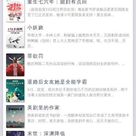
重生七六年：媳妇有点田
（超甜超宠1V1双洁男强女强）佩岚新书穿成极品婆婆后我路走
宽了已正式发布，敬请小可爱萌多多支持！重生前林...
小妖娆
帝都大旱，水神上岸。刚被骗上贼窝的水夭夭，又跟剿匪成功的
狗阉贼（划掉）督上大人楚烠进了帝都城。唉。生活不易，夭
夭...
罪欲罚
酷匠网陈二毛作品深深的忏悔，说说我拐卖妇女的那些年。...
退婚后女友她是全能学霸
1v1，甜宠，双向奔赴手握价值几千万的定婚信物龙凤环，两个
当事人纷纷拒绝京城第一豪门的接班人秦浩野只要肯...
美剧里的作家
熬夜刷老剧灵书妙探，一觉醒来却发现自己变成了主角理查德卡
塞尔，好吧，谢天谢地，虽然老妈不省心，还天天被自己...
末世：深渊降临