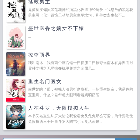
拯救男主
鬼畜痴汉偏执黑莲花神经病黑化攻道神经病爱上我怒放的黑莲花
男主黑（化）得惊天动地男主生平坎坷，和兽类畜生都不...
盛世医香之嫡女不下嫁
...
掠夺两界
我叫南木，我有两个座右铭一曰征服二曰掠夺当南木在异界面对
异种文明之无尽掠夺机甲集群之金属风...
重生名门医女
前世她瞎了眼，被贱人渣男折磨惨死。一朝重生娘亲，我是你的
宝宝啊。什么？君华瞪大眼睛看着奶萌奶萌...
人在斗罗，无限模拟人生
本书又名重生斗罗大陆之我爱啃兔头兔兔那么可爱，为什要吃兔
兔假扮唐三干坏事斗罗大陆韦小宝复活蓝银...