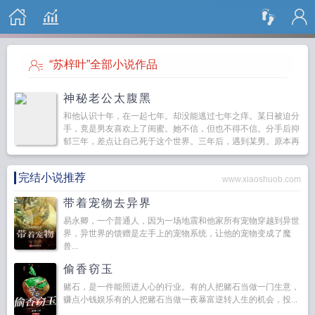
搜 索
“苏梓叶”全部小说作品
神秘老公太腹黑
和他认识十年，在一起七年。却没能逃过七年之痒。某日被迫分
手，竟是男友喜欢上了闺蜜。她不信，但也不得不信。分手后抑
郁三年，差点让自己死于这个世界。三年后，遇到某男。原本再
也不相信爱情的她，却被某男撩得脸红心跳。原本以为，某男就
是自己的...
完结小说推荐
www.xiaoshuob.com
带着宠物去异界
易永卿，一个普通人，因为一场地震和他家所有宠物穿越到异世
界，异世界的馈赠是左手上的宠物系统，让他的宠物变成了魔
兽...
偷香窃玉
赌石，是一件能照进人心的行业。有的人把赌石当做一门生意，
赚点小钱娱乐有的人把赌石当做一夜暴富逆转人生的机会，投...