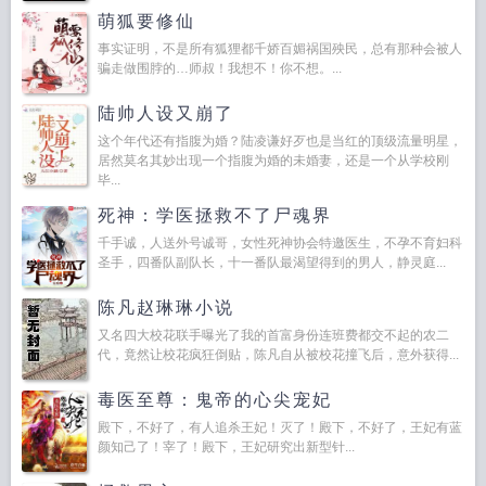
萌狐要修仙
事实证明，不是所有狐狸都千娇百媚祸国殃民，总有那种会被人
骗走做围脖的…师叔！我想不！你不想。...
陆帅人设又崩了
这个年代还有指腹为婚？陆凌谦好歹也是当红的顶级流量明星，
居然莫名其妙出现一个指腹为婚的未婚妻，还是一个从学校刚
毕...
死神：学医拯救不了尸魂界
千手诚，人送外号诚哥，女性死神协会特邀医生，不孕不育妇科
圣手，四番队副队长，十一番队最渴望得到的男人，静灵庭...
陈凡赵琳琳小说
又名四大校花联手曝光了我的首富身份连班费都交不起的农二
代，竟然让校花疯狂倒贴，陈凡自从被校花撞飞后，意外获得...
毒医至尊：鬼帝的心尖宠妃
殿下，不好了，有人追杀王妃！灭了！殿下，不好了，王妃有蓝
颜知己了！宰了！殿下，王妃研究出新型针...