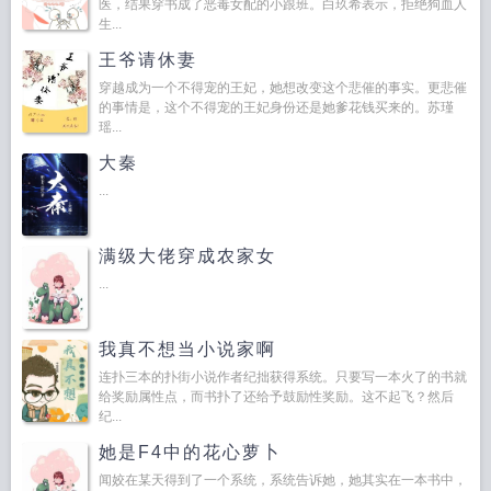
医，结果穿书成了恶毒女配的小跟班。白玖希表示，拒绝狗血人
生...
王爷请休妻
穿越成为一个不得宠的王妃，她想改变这个悲催的事实。更悲催
的事情是，这个不得宠的王妃身份还是她爹花钱买来的。苏瑾
瑶...
大秦
...
满级大佬穿成农家女
...
我真不想当小说家啊
连扑三本的扑街小说作者纪拙获得系统。只要写一本火了的书就
给奖励属性点，而书扑了还给予鼓励性奖励。这不起飞？然后
纪...
她是F4中的花心萝卜
闻姣在某天得到了一个系统，系统告诉她，她其实在一本书中，