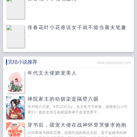
...
张春花叶小花谁说女子就不能当屠夫笔趣
阁
...
完结小说推荐
www.xiaoshuob.com
年代文大佬娇宠美人
...
禅院家主的幼驯染是隔壁六眼
本书简介日更。9月22日入v，当天有万字掉落，谢谢各位小可
爱们一直的支持五条家迎来神子改变世界平...
穿书后，团宠大佬在战神怀里哭惨求抱抱
白玖希身为神农后裔，在现代混的风生水起，是千金难求的神