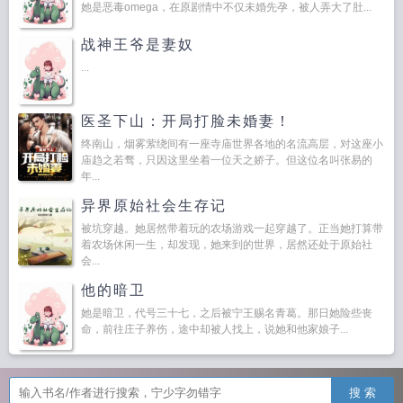
她是恶毒omega，在原剧情中不仅未婚先孕，被人弄大了肚...
战神王爷是妻奴
...
医圣下山：开局打脸未婚妻！
终南山，烟雾萦绕间有一座寺庙世界各地的名流高层，对这座小
庙趋之若骛，只因这里坐着一位天之娇子。但这位名叫张易的
年...
异界原始社会生存记
被坑穿越。她居然带着玩的农场游戏一起穿越了。正当她打算带
着农场休闲一生，却发现，她来到的世界，居然还处于原始社
会...
他的暗卫
她是暗卫，代号三十七，之后被宁王赐名青葛。那日她险些丧
命，前往庄子养伤，途中却被人找上，说她和他家娘子...
搜 索