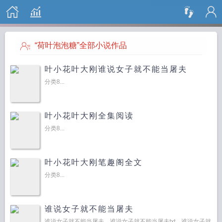
搜 索
“荷叶泡泡糖”全部小说作品
叶小花叶大刚谁说女子就不能当屠夫
分类8...
叶小花叶大刚全集阅读
分类8...
叶小花叶大刚笔趣阁全文
分类8...
谁说女子就不能当屠夫
谁说女子就不能当屠夫，谁说女子就不能当屠夫txt，谁说女子就