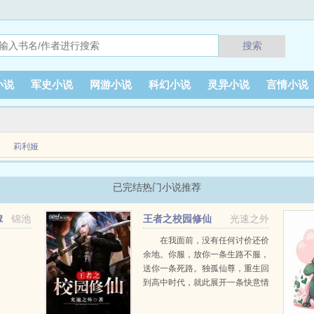
搜索
小说
军史小说
网游小说
科幻小说
灵异小说
言情小说
莉利娅
已完结热门小说推荐
没肉，屋里漏风，身前是断腿的恩人和他家嗷嗷待哺的孩子，身后是征兵的刀光与
嫁
锦池
王者之校园修仙
光速之外
在我面前，没有任何讨价还价
余地。你服，放你一条生路不服，
送你一条死路。独孤仙尊，重生回
到高中时代，就此展开一条快意情
仇纵横天下的修仙之途。...