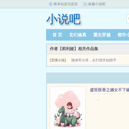
将本站设为首页
收藏小说吧
小说吧
首 页
玄幻修真
重生穿越
都市
作者【莉利娅】相关作品集
[言情小说]
随身军火库，从打猎开始踏平
洪武乱世
一睁眼，竟穿越到了大明，正值靖难之役。 身上
他来了。 从手弩到大狙，从手枪到武装直升…...
盛世医香之嫡女不下
...