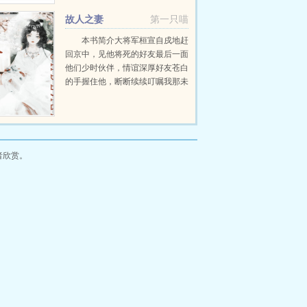
故人之妻
第一只喵
本书简介大将军桓宣自戍地赶
回京中，见他将死的好友最后一面
他们少时伙伴，情谊深厚好友苍白
的手握住他，断断续续叮嘱我那未
过门的妻子无依无靠，很是可怜，
我死后，请你好好照顾她。桓宣抬
眼，见雪肤乌...
者欣赏。