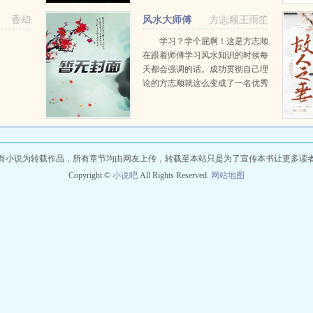
香却
风水大师傅
方志顺王雨笙
学习？学个屁啊！这是方志顺
在跟着师傅学习风水知识的时候每
天都会强调的话。成功贯彻自己理
论的方志顺就这么变成了一名优秀
的半吊子风水先生。看一名风水先
生，如何靠着学而不精的风水知识
和三寸不乱之舌在这尘世中翻手为
云覆手为雨。...
有小说为转载作品，所有章节均由网友上传，转载至本站只是为了宣传本书让更多读
Copyright ©
小说吧
All Rights Reserved.
网站地图