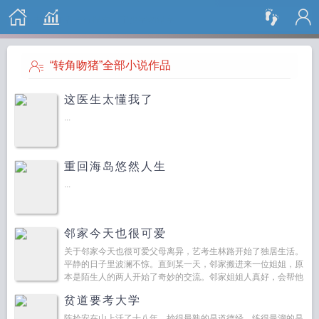
搜 索
“转角吻猪”全部小说作品
这医生太懂我了
...
重回海岛悠然人生
...
邻家今天也很可爱
关于邻家今天也很可爱父母离异，艺考生林路开始了独居生活。
平静的日子里波澜不惊。直到某一天，邻家搬进来一位姐姐，原
本是陌生人的两人开始了奇妙的交流。邻家姐姐人真好，会帮他
补习功课，会给他做饭，优雅又端庄，温柔又贴心，偶尔迷糊的
贫道要考大学
样子也...
陈拾安在山上活了十八年，抄得最熟的是道德经，练得最溜的是