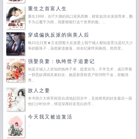
重生之首富人生
重生1998，在IT大潮的风口迎风而舞，财富如洪水滚滚而来，翻
手为云覆手为雨，我要狠狠打这个世界的脸。...
穿成偏执反派的病美人后
晚10点日更★又名阴鸷大反派爱上我宁城人都知道景沅是纪大少
爷的眼珠子，虽然家道败落，却在纪家呼风唤雨。然而景...
强娶良妻：纨绔世子追妻记
他是京城人人皆知的纨绔子弟，提笼挂鸟，不学无术，成日带着
一群恶奴调戏良家妇女。她是新晋权贵户部侍郎千金，容貌清
秀...
故人之妻
本书简介大将军桓宣自戍地赶回京中，见他将死的好友最后一面
他们少时伙伴，情谊深厚好友苍白的手...
今天我又被迫复活
...