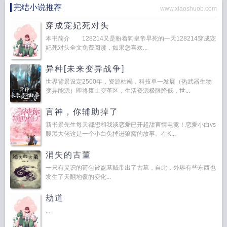
完结小说推荐
www.xiaoshuob.com
穿成宠妃死对头
本书简介 128214又是盼着狗皇帝早死的一天128214穿成宠
妃死对头全文免费阅读，如果您喜欢...
异种[未来变异战争]
世界背景设定2500年，资源枯竭，科技单一发展（热武器生物
变异能源）即将废土变革区，生活资源极限降低，世...
言神，你辅助掉了
新书景先生每天都想和我谈恋爱已开超甜言情电竞！恋爱小白vs
腹黑大佬这是一个小白兔掉进狼窝的故事。在K...
消失的古董
一只有灵识的荷包被盗墓贼带出了古墓，自此，外界有些东西也
发生了天翻地覆的变化...
劫道
...