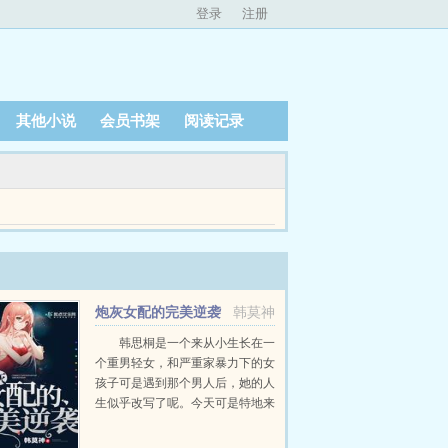
登录
注册
其他小说
会员书架
阅读记录
前。他的得力助手小丽，一位聪明能干的秘书，不
炮灰女配的完美逆袭
韩莫神
韩思桐是一个来从小生长在一
个重男轻女，和严重家暴力下的女
孩子可是遇到那个男人后，她的人
生似乎改写了呢。今天可是特地来
接你下班的。你的朋友她对我说你
喜欢我。我其实对你印象也蛮好