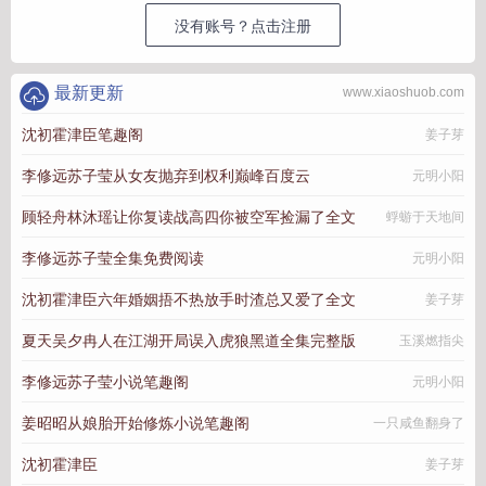
没有账号？点击注册
最新更新
www.xiaoshuob.com
沈初霍津臣笔趣阁
姜子芽
李修远苏子莹从女友抛弃到权利巅峰百度云
元明小阳
顾轻舟林沐瑶让你复读战高四你被空军捡漏了全文
蜉蝣于天地间
李修远苏子莹全集免费阅读
元明小阳
沈初霍津臣六年婚姻捂不热放手时渣总又爱了全文
姜子芽
夏天吴夕冉人在江湖开局误入虎狼黑道全集完整版
玉溪燃指尖
李修远苏子莹小说笔趣阁
元明小阳
姜昭昭从娘胎开始修炼小说笔趣阁
一只咸鱼翻身了
沈初霍津臣
姜子芽