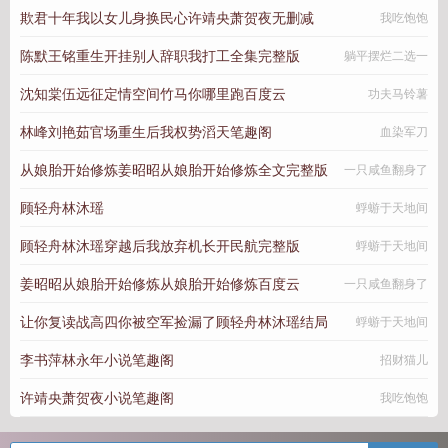
欺君十年我以女儿身换民心许靖央萧贺夜无删减
我吃饱饱
陈默王铭重生开挂别人辞职我打工全集完整版
躺平摆烂二选一
沈知棠伍远征定情空间竹马你哪里跑百度云
功夫马铃薯
林峰刘艳茹官场重生后我权势滔天笔趣阁
血染军刀
从娘胎开始修炼姜昭昭从娘胎开始修炼全文完整版
一只咸鱼翻身了
顾轻舟林沐瑶
蜉蝣于天地间
顾轻舟林沐瑶穿越后我放弃机长开民航完整版
蜉蝣于天地间
姜昭昭从娘胎开始修炼从娘胎开始修炼百度云
一只咸鱼翻身了
让你复读战高四你被空军捡漏了顾轻舟林沐瑶结局
蜉蝣于天地间
李书萍林永年小说笔趣阁
招财猫儿
许靖央萧贺夜小说笔趣阁
我吃饱饱