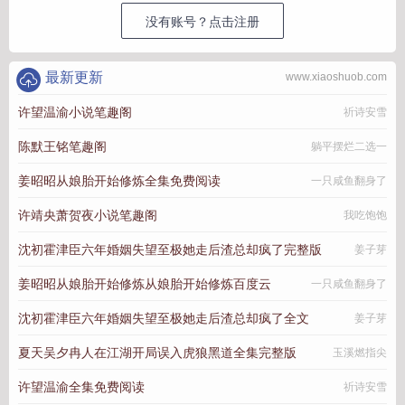
没有账号？点击注册
最新更新
www.xiaoshuob.com
许望温渝小说笔趣阁
祈诗安雪
陈默王铭笔趣阁
躺平摆烂二选一
姜昭昭从娘胎开始修炼全集免费阅读
一只咸鱼翻身了
许靖央萧贺夜小说笔趣阁
我吃饱饱
沈初霍津臣六年婚姻失望至极她走后渣总却疯了完整版
姜子芽
姜昭昭从娘胎开始修炼从娘胎开始修炼百度云
一只咸鱼翻身了
沈初霍津臣六年婚姻失望至极她走后渣总却疯了全文
姜子芽
夏天吴夕冉人在江湖开局误入虎狼黑道全集完整版
玉溪燃指尖
许望温渝全集免费阅读
祈诗安雪