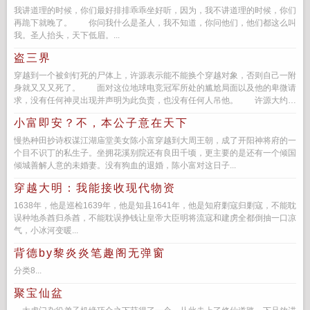
我讲道理的时候，你们最好排排乖乖坐好听，因为，我不讲道理的时候，你们
再跪下就晚了。 你问我什么是圣人，我不知道，你问他们，他们都这么叫
我。圣人抬头，天下低眉。...
盗三界
穿越到一个被剑钉死的尸体上，许源表示能不能换个穿越对象，否则自己一附
身就又又又死了。 面对这位地球电竞冠军所处的尴尬局面以及他的卑微请
求，没有任何神灵出现并声明为此负责，也没有任何人吊他。 许源大约的
确…...
小富即安？不，本公子意在天下
慢热种田抄诗权谋江湖庙堂美女陈小富穿越到大周王朝，成了开阳神将府的一
个目不识丁的私生子。坐拥花溪别院还有良田千顷，更主要的是还有一个倾国
倾城善解人意的未婚妻。没有狗血的退婚，陈小富对这日子...
穿越大明：我能接收现代物资
1638年，他是巡检1639年，他是知县1641年，他是知府剿寇归剿寇，不能耽
误种地杀酋归杀酋，不能耽误挣钱让皇帝大臣明将流寇和建虏全都倒抽一口凉
气，小冰河变暖...
背德by黎炎炎笔趣阁无弹窗
分类8...
聚宝仙盆