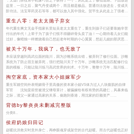
，太虚门杂役弟子机缘巧合之下获得了一个，从此走上了修仙道路。下品放进
盆里，一日之后，聚气丹变成两个，而且都是极品。普通功法放进去，变成天
阶功法。法宝草药灵石等等，都可以放入其中强化。贺平生从此走上了强者巅
峰...
重生八零：老太太抛子弃女
年代重生爽文无金手指家长里短吴老太太重生了，重生到孩子们还要靠她辛苦
付出的年代！上辈子为了孩子们恨不得砸碎骨头卖了油！一心期待着儿女们能
过好，像蜡烛一样燃烧着自己想起老年时期的小心翼翼，想起儿媳妇那厌恶的
眼神...
被关十万年，我疯了，也无敌了
本应该穿越到高武位面的陆川，因为沙雕系统出错，被弄到了修行位面。沙雕
系统为了防止宿主被弄死，强行把陆川关了十万年。沙雕系统无法匹配修行位
面的模板，只能让陆川练习高武世界的剑术。十万年，整整十万年，陆川练成
了最强剑神，也练成了一个精神...
掏空家底，资本家大小姐嫁军少
重生军婚空间外表明媚骨子里高傲的资本家小姐VS体力过人八块腹肌的自律
军官 沈知棠前世被渣父继母算计，被骗嫁给有权有势的高建仁，风暴来临
之际，渣父一家通过高家的关系，偷跑到香港，用沈家的巨额资产…...
背德by黎炎炎未删减完整版
分类8...
侯府奶娘归田记
赵暖抗洪救灾时意外身亡，再睁眼魂穿成架空的古代赵暖。而古代赵暖也正好