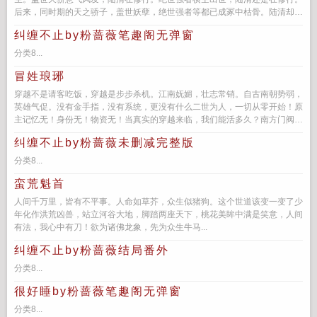
后来，同时期的天之骄子，盖世妖孽，绝世强者等都已成冢中枯骨。陆清却已
超脱无垠。灾难永远慢我一步。...
纠缠不止by粉蔷薇笔趣阁无弹窗
分类8...
冒姓琅琊
穿越不是请客吃饭，穿越是步步杀机。江南妩媚，壮志常销。自古南朝势弱，
英雄气促。没有金手指，没有系统，更没有什么二世为人，一切从零开始！原
主记忆无！身份无！物资无！当真实的穿越来临，我们能活多久？南方门阀世
族，权力网络，纵横交错...
纠缠不止by粉蔷薇未删减完整版
分类8...
蛮荒魁首
人间千万里，皆有不平事。人命如草芥，众生似猪狗。这个世道该变一变了少
年化作洪荒凶兽，站立河谷大地，脚踏两座天下，桃花美眸中满是笑意，人间
有法，我心中有刀！欲为诸佛龙象，先为众生牛马...
纠缠不止by粉蔷薇结局番外
分类8...
很好睡by粉蔷薇笔趣阁无弹窗
分类8...