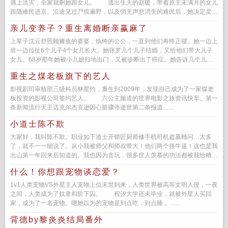
遇上洪灾，全家就剩她跟女儿。 逃出生天的赵暖，带着原主未满月的女儿
跟随难民进京。沿途见过尸痕遍野，以及悄无声息消失的难民后，她决定卖身
进…...
亲儿变养子？重生离婚断亲赢麻了
上辈子沈云舒照顾瘫痪的婆婆，纨绔的公公，一直到他们寿终正寝。她一边上
班一边拉扯6个儿子4个女儿长大。她张罗几个儿子结婚，又给他们带大儿子
女儿。68岁那年她被小儿媳扫地出门，又被诊断出了癌症。她告诉几个儿子
她病了，他们说她活该，都盼着...
重生之煤老板旗下的艺人
影视剧司审核部三级科员林星灼，重生到2009年，发现自己成为了一家煤老
板投资的影视公司签约艺人。 六公主频道的世界电影之旅资讯快车。第一
条新闻流行天王迈克尔杰克逊因心脏骤停逝世第二条报道…...
小道士陈不欺
大家好，我叫陈不欺。职业如下道士开锁匠厨师修手机司机盗墓顾问…太多
了，就不一一细说了。从小我被师父和师叔带大！他们两个很牛逼！这也是我
出山第一年回来后知道的。我也因为贪玩，很多世人羡慕的功法都被我给糟蹋
了！好在我专研了...
什么！你想跟宠物谈恋爱？
1v1人类宠物VS外星主人宠物上位末世到来，人类世界被高等文明入侵，一夜
之间，人类成为了奴隶和阶下囚。 程汐大学还未毕业，就被外星人买回
家，成为了一名宠物。嗯她以为的宠物是到点吃，到点睡，…...
背德by黎炎炎结局番外