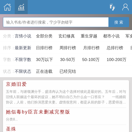
搜 索
分类：
言情小说
全部分类
玄幻修真
重生穿越
都市小说
军
排序：
最新更新
日排行榜
周排行榜
月排行榜
总排行榜
字数：
不限字数
30万以下
30-50万
50-100万
100-200万
状态：
不限状态
正在连载
已经完结
京婚旧爱
五年前，与谢颂渊分手，盛清冉认为这个选择对彼此是最好的。五年后，对与
旧情人联姻这个最坏的提议，她不明白自己为什么会一口答应？ 一纸婚前
协议，人前，他们扮演恩爱夫妻。虚情假意间，都是从前的影子，恩爱得连自
己…...
她似毒by臣言未删减完整版
分类8...
圣殊