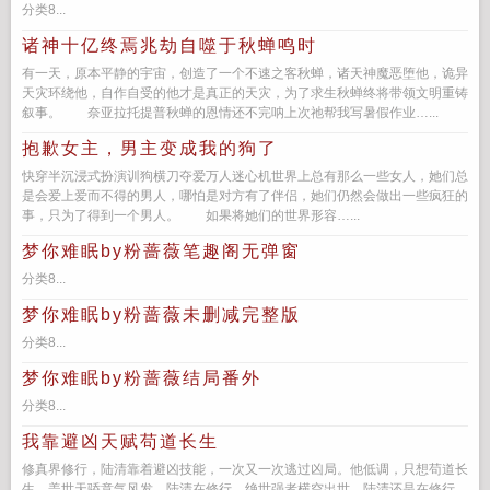
分类8...
诸神十亿终焉兆劫自噬于秋蝉鸣时
有一天，原本平静的宇宙，创造了一个不速之客秋蝉，诸天神魔恶堕他，诡异
天灾环绕他，自作自受的他才是真正的天灾，为了求生秋蝉终将带领文明重铸
叙事。 奈亚拉托提普秋蝉的恩情还不完呐上次祂帮我写暑假作业…...
抱歉女主，男主变成我的狗了
快穿半沉浸式扮演训狗横刀夺爱万人迷心机世界上总有那么一些女人，她们总
是会爱上爱而不得的男人，哪怕是对方有了伴侣，她们仍然会做出一些疯狂的
事，只为了得到一个男人。 如果将她们的世界形容…...
梦你难眠by粉蔷薇笔趣阁无弹窗
分类8...
梦你难眠by粉蔷薇未删减完整版
分类8...
梦你难眠by粉蔷薇结局番外
分类8...
我靠避凶天赋苟道长生
修真界修行，陆清靠着避凶技能，一次又一次逃过凶局。他低调，只想苟道长
生。盖世天骄意气风发，陆清在修行。绝世强者横空出世，陆清还是在修行。