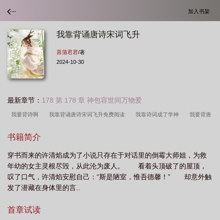
加入书架
我靠背诵唐诗宋词飞升
菖蒲君君
/著
2024-10-30
最新章节：
178 第 178 章 神包容世间万物爱
我要背诗啊
我靠背诵唐诗宋词飞升免费阅读
我靠诗词成了学神
我要背唐
诗
我靠背诵唐诗宋词飞升成仙
我靠背诵唐诗宋词飞升菖蒲
我靠背诵唐诗宋
书籍简介
词飞升TXT
我想背唐诗
我靠背诵唐诗宋词飞升好看吗
我靠背诵唐诗宋词飞
穿书而来的许清焰成为了小说只存在于对话里的倒霉大师姐，为救
升全文阅读
我要背诗了
我靠背诵唐诗宋词飞升菖蒲君君
我靠背诵唐诗宋词
年幼的女主灵根尽毁，从此沦为废人。 看着头顶破了的屋顶，
飞升晋江
我靠背诵唐诗宋词飞升 番外百度
我靠背诵唐诗宋词飞升 菖蒲君
叹了口气，许清焰安慰自己：“斯是陋室，惟吾德馨！” 却意外触
君
我要背诗
我背诗了
我靠背诵唐诗宋词飞升里面的书生
我靠背诵唐诗
发了潜藏在身体里的言..
宋词飞升笔趣阁
我靠背诵唐诗宋词飞升+番外
我靠背诵唐诗宋词飞升格格
首章试读
党
我靠背诵唐诗宋词飞升百度
我靠背古诗词成大厨