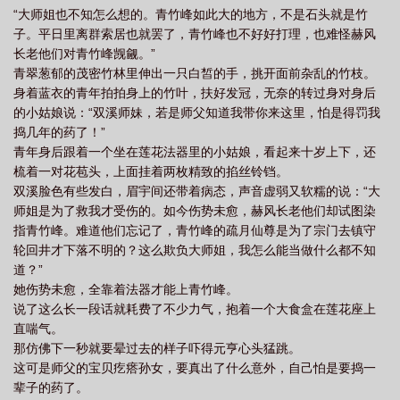
“大师姐也不知怎么想的。青竹峰如此大的地方，不是石头就是竹
子。平日里离群索居也就罢了，青竹峰也不好好打理，也难怪赫风
长老他们对青竹峰觊觎。”
青翠葱郁的茂密竹林里伸出一只白皙的手，挑开面前杂乱的竹枝。
身着蓝衣的青年拍拍身上的竹叶，扶好发冠，无奈的转过身对身后
的小姑娘说：“双溪师妹，若是师父知道我带你来这里，怕是得罚我
捣几年的药了！”
青年身后跟着一个坐在莲花法器里的小姑娘，看起来十岁上下，还
梳着一对花苞头，上面挂着两枚精致的掐丝铃铛。
双溪脸色有些发白，眉宇间还带着病态，声音虚弱又软糯的说：“大
师姐是为了救我才受伤的。如今伤势未愈，赫风长老他们却试图染
指青竹峰。难道他们忘记了，青竹峰的疏月仙尊是为了宗门去镇守
轮回井才下落不明的？这么欺负大师姐，我怎么能当做什么都不知
道？”
她伤势未愈，全靠着法器才能上青竹峰。
说了这么长一段话就耗费了不少力气，抱着一个大食盒在莲花座上
直喘气。
那仿佛下一秒就要晕过去的样子吓得元亨心头猛跳。
这可是师父的宝贝疙瘩孙女，要真出了什么意外，自己怕是要捣一
辈子的药了。