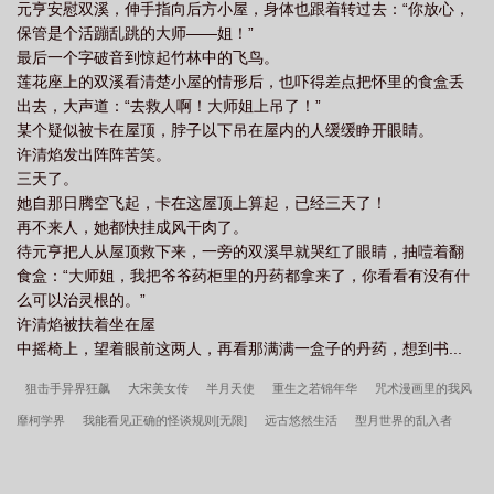
元亨安慰双溪，伸手指向后方小屋，身体也跟着转过去：“你放心，
保管是个活蹦乱跳的大师——姐！”
最后一个字破音到惊起竹林中的飞鸟。
莲花座上的双溪看清楚小屋的情形后，也吓得差点把怀里的食盒丢
出去，大声道：“去救人啊！大师姐上吊了！”
某个疑似被卡在屋顶，脖子以下吊在屋内的人缓缓睁开眼睛。
许清焰发出阵阵苦笑。
三天了。
她自那日腾空飞起，卡在这屋顶上算起，已经三天了！
再不来人，她都快挂成风干肉了。
待元亨把人从屋顶救下来，一旁的双溪早就哭红了眼睛，抽噎着翻
食盒：“大师姐，我把爷爷药柜里的丹药都拿来了，你看看有没有什
么可以治灵根的。”
许清焰被扶着坐在屋
中摇椅上，望着眼前这两人，再看那满满一盒子的丹药，想到书...
狙击手异界狂飙
大宋美女传
半月天使
重生之若锦年华
咒术漫画里的我风
靡柯学界
我能看见正确的怪谈规则[无限]
远古悠然生活
型月世界的乱入者
温秘书追夫图谋不轨
假面骑士最终核心
你们的男朋友泡到你们之前是怎么撩你
们的？
手到擒来
经典白莲花戏码
精灵次元之我能捡经验
快穿女主：禁欲男