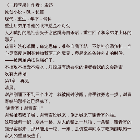
《一颗苹果》作者：孟还
年下
一颗苹果谢青寄谢然
一颗苹果百度
一颗苹果by孟还txt
一颗苹果
原创小说 - BL - 长篇
结局
一颗苹果by孟还未减测版txt
一颗苹果by谢青寄谢然
一颗苹果树用英
现代 - 重生 - 年下 - 骨科
语怎么说
一颗苹果by孟然
一颗苹果by孟还全文阅读
一颗苹果by 孟还免费
重生后弟弟看他的眼神总是不对劲
人人喊打的黑社会头子谢然跳海自杀后，重生回了和亲弟弟上床的
阅读
一颗苹果结局是he还是be
一颗苹果by
一颗苹果by孟还免费阅读全文
那天。
无删减
一棵苹果树能产多少斤果
一颗苹果by 孟还
一颗苹果多少字
该青年洗心革面，痛定思痛，准备自我了结，不给社会添负担，当
心灵高度达到某种物我两忘的境界，爬起来准备往外走的时候。
——被亲弟弟按住强奸了。
不控攻不控受不端水，对控度有所要求的读者看我的文会踩雷
没有火葬场
第1章 再见
清晨。
谢然刚睡下不到三个小时，就被闹钟吵醒，伸手往旁边一摸，谢青
寄躺的那半边已经凉了。
“谢青寄！谢青寄！”
谢然扯着嗓子喊，谢青寄没喊来，倒是喊来了谢青寄的猫。
这猫独树一帜，别具一格。别人的猫是一只猫，一条猫，谢青寄的
猫形容起来，那只能用一坨、一摊，是饥荒年间杀了吃肉能喂饱一
家人的重量级选手。