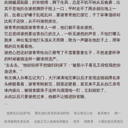
此猫贼眉鼠眼，奸诈狡猾，脚下生风，总是不吭不响从后偷袭，出
其不意地扒住谢然脚脖子咬上一口，平时走不了两步就往地上一
趴，扯着公驴嗓子乱吼乱叫，要谢青寄抱它摸它，干了坏事溜得却
比耗子还快，从不叫谢然抓住。
谢青寄的猫跟谢青寄本人一样，他们都不喜欢谢然。
它总觉得谢然要迫害自己的主人，一听见谢然的声音，不知打哪儿
跑来，神出鬼没地打头顶从天而降，咣当一声砸在他肚子上，用审
视的目光看着他。
谢然心想还好谢青寄给自己掰弯了不需要娶妻生子，不然老婆怀孕
的时候被猫这样一砸准得流产。
“去去去。”他轻轻挥手把猫扫到床下：“被那小子看见又得怪我把你
放进来。”
有次俩人办事忘记关门，大汗淋漓地完事以后才发现这猫就蹲在床
头睁眼看着，谢青寄刚射完，阴茎还硬着，甚至来不及从自己亲哥
体内拔出，被猫拿眼珠子这样乌溜溜地一盯，立刻就软了。
从此以后只要谢然过来，他都不让猫进卧室睡。
...
他黑化以后[穿书]
重生成白富美的高光时刻
暗之暗念心生
春风燎火
榜一
奶弟被我先亲后杀
虫族之万人迷雄虫苏醒后
龙符
观察者
小寡妇皇后受宠日