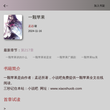
加入书架
一颗苹果
孟还
/著
2024-11-16
最新章节：
第217章
一颗苹果讲的什么
一颗苹果谁是攻
一颗苹果广播剧
一颗苹果by美
华
一颗苹果五月天歌词
一颗苹果骨科在线阅读
一颗苹果笔趣阁
一颗苹
书籍简介
果未删减全文免费阅读百度
一颗苹果骨科
一颗苹果by孟远
一颗苹果 歌
一颗苹果是由作者：孟还所著，小说吧免费提供一颗苹果全文在线
词
一颗苹果番外
一颗苹果还是一个苹果
一颗苹果孟还
一颗苹果txt全
阅读。
文
一颗苹果by 孟还txt
一颗苹果美华
一颗苹果by孟还免费阅读全文
一
三秒记住本站：小说吧 网址：www.xiaoshuob.com
颗苹果TXT
一颗苹果结局是he吗
一颗苹果简介
一颗苹果txt
一颗苹果
首章试读
免费阅读
一颗苹果骨科by孟还
一颗苹果TXT百度
一颗苹果免费阅读笔趣
阁
一颗苹果歌词
一颗苹果五月天
一颗苹果的热量
一颗苹果是年上还是
>