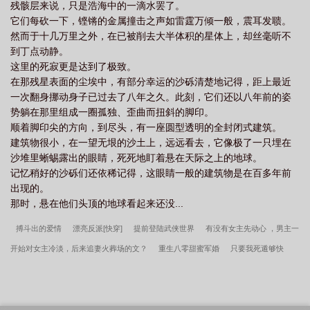
残骸层来说，只是浩海中的一滴水罢了。
它们每砍一下，铿锵的金属撞击之声如雷霆万倾一般，震耳发聩。
然而于十几万里之外，在已被削去大半体积的星体上，却丝毫听不
到丁点动静。
这里的死寂更是达到了极致。
在那残星表面的尘埃中，有部分幸运的沙砾清楚地记得，距上最近
一次翻身挪动身子已过去了八年之久。此刻，它们还以八年前的姿
势躺在那里组成一圈孤独、歪曲而扭斜的脚印。
顺着脚印尖的方向，到尽头，有一座圆型透明的全封闭式建筑。
建筑物很小，在一望无垠的沙土上，远远看去，它像极了一只埋在
沙堆里蜥蜴露出的眼睛，死死地盯着悬在天际之上的地球。
记忆稍好的沙砾们还依稀记得，这眼睛一般的建筑物是在百多年前
出现的。
那时，悬在他们头顶的地球看起来还没...
搏斗出的爱情
漂亮反派[快穿]
提前登陆武侠世界
有没有女主先动心 ，男主一
开始对女主冷淡，后来追妻火葬场的文？
重生八零甜蜜军婚
只要我死遁够快
玻璃囚牢之起
都市之精灵至上
踏莎行
综影视 我就路过
王府宠妃（重
生）
清影
扬（强强）
法老的誓言
无限，王座之下
倾心赴仇
同氏产
业
镁光灯下的孕夫
（碧血昭蝶同人）蝶影依然昭日月
哈我被雷劈啦
骷髅精