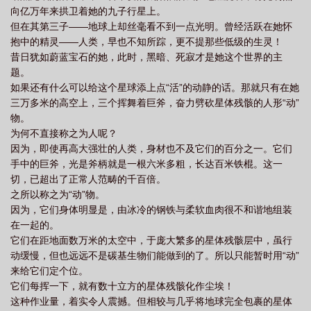
向亿万年来拱卫着她的九子行星上。
但在其第三子——地球上却丝毫看不到一点光明。曾经活跃在她怀
抱中的精灵——人类，早也不知所踪，更不提那些低级的生灵！
昔日犹如蔚蓝宝石的她，此时，黑暗、死寂才是她这个世界的主
题。
如果还有什么可以给这个星球添上点“活”的动静的话。那就只有在她
三万多米的高空上，三个挥舞着巨斧，奋力劈砍星体残骸的人形“动”
物。
为何不直接称之为人呢？
因为，即使再高大强壮的人类，身材也不及它们的百分之一。它们
手中的巨斧，光是斧柄就是一根六米多粗，长达百米铁棍。这一
切，已超出了正常人范畴的千百倍。
之所以称之为“动”物。
因为，它们身体明显是，由冰冷的钢铁与柔软血肉很不和谐地组装
在一起的。
它们在距地面数万米的太空中，于庞大繁多的星体残骸层中，虽行
动缓慢，但也远远不是碳基生物们能做到的了。所以只能暂时用“动”
来给它们定个位。
它们每挥一下，就有数十立方的星体残骸化作尘埃！
这种作业量，着实令人震撼。但相较与几乎将地球完全包裹的星体