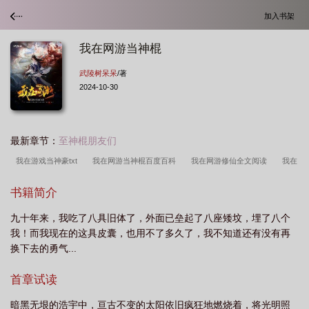
加入书架
我在网游当神棍
武陵树呆呆
/著
2024-10-30
最新章节：
至神棍朋友们
我在游戏当神豪txt
我在网游当神棍百度百科
我在网游修仙全文阅读
我在
网游当boss
我在网游俢仙
我在网游当神豪
我在网游修仙全文
我在网
书籍简介
游当苦力
我在网络直播当神豪
我在游戏当神豪笔趣阁
我在网游做生
九十年来，我吃了八具旧体了，外面已垒起了八座矮坟，埋了八个
意
我在网游当野怪
我在游戏当神豪顶点
我在网游中修仙
我在网游做女
我！而我现在的这具皮囊，也用不了多久了，我不知道还有没有再
侠
我在网游修仙
我在网游当npc
我在网游修仙在线阅读
我在网游里当
换下去的勇气...
影后
我在网游当神棍免费阅读
我在网游休
我在网游当欧皇[全息
我在
首章试读
网游当影后
我在网游捡
我在游戏当神
我在网游里当表妹
我在网游里当
奸臣之女
我在网游当欧皇全息
我在网游当神棍 武陵树呆呆
暗黑无垠的浩宇中，亘古不变的太阳依旧疯狂地燃烧着，将光明照