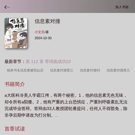
加入书架
信息素对撞
小文旦
/著
2024-10-30
最新章节：
第 112 章 带球跑成功10
独来书名信息素被毁以后
信息素对撞晋江
信息素对撞63
信息素对撞第几
章发现
信息素对撞by小文旦笔趣阁
信息素对撞在第几章相认
信息素对撞
书籍简介
番外
信息素对撞by小文旦txt
信息素对撞TXT夸克
信息素对撞by小文旦百
a大医科冷美人学霸江俜，有两个秘密。1，他的信息素无色无味，
度
信息素对撞TXT
信息素对撞番外TXT
信息素对撞txt百度资源
信息素
却令所有a阳痿。2，他有严重的上台恐惧症，严重到呼吸紊乱无法
对撞车
信息素被毁以后
信息素对撞全文免费阅读
信息素对撞TXT百
完成毕业答辩。答辩由33人教授团轮番提问，任何人不得豁免，除
度
信息素对撞txt百度ai
信息素对撞讲的什么
信息素对撞江俜是江晚澜的儿
非孕后期申请改为打分制。..
子吗
信息素对撞by笔趣阁
信息素对撞小文旦格格党
信息素对撞txt
信
首章试读
息素对撞免费阅读百度
信息素对撞 小文旦txt
信息素对撞完整版
信息素对