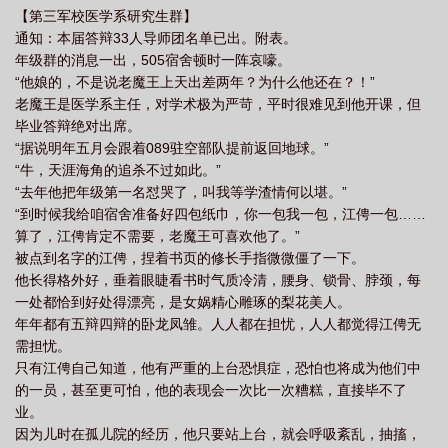
【第三军校医学系研究生群】
撞by小文旦讲的什么
信息素对撞好看吗
信息素对撞 晋江
信息素对撞TXT
通知：本届答辩33人导师团名单已出。附表。
免费百度
信息素的搭配
信息素爆发
信息素对应什么
信息素对撞链
年级群的消息一出，505宿舍顿时一阵哀嚎。
接
信息素骗局
信息素对撞小文旦21
信息素对撞txt小文旦
信息素对撞
“他娘的，不是说老魔王上天出差两年？为什么他还在？！”
老魔王是医学系主任，对学术极为严苛，平时很难见到他开课，但
在线阅读
信息素对撞晋江文学城
信息素对撞免费阅读笔趣阁
信息素对撞全
毕业答辩绝对出席。
文txt
信息素对撞推文
信息素对撞免费阅读
信息素对撞by小文旦免费阅
“据说明年五月会跟着089驻空部队提前返回地球。”
读
信息素对撞百度
信息素对撞有车吗
信息素不对劲
信息素骗局是he
“牛，天涯海角的追杀不过如此。”
“去年他把年级第一名怼哭了，叫我等学渣情何以堪。”
吗
信息素对撞 百度
信息素对撞原名
信息素以后
信息素对撞什么时候
“到时候我给咱宿舍准备好四包纸巾，你一包我一包，江俜一包……
掉马
信息素对撞txt百度
信息素对撞txt番外全
信息素对撞小文旦
信息
算了，江俜肯定不需要，老魔王可喜欢他了。”
素对撞百度资源
信息素对撞完结了吗
信息素对撞txt笔趣阁
独来信息素被
被点到名字的江俜，捏着书页的修长手指微微僵了一下。
毁以后
他长得格外好，垂着眼睫看书时气质冷清，腰身、锁骨、脖颈，每
信息素对撞笔趣阁
小文旦信息素对撞
信息素对撞全文免费阅读晋
一处都恰到好处得漂亮，是女娲精心雕琢的梨花美人。
江
信息素对撞by
信息素对撞txt宝书网
年年都有五辩四辩的卧龙凤雏。人人都在担忧，人人都觉得江俜无
需担忧。
只有江俜自己知道，他有严重的上台恐惧症，恐怕也将成为他们中
的一员，甚至更可怕，他的表现会一次比一次糟糕，直接毕不了
业。
因为儿时在孤儿院的经历，他只要站上台，就会呼吸紊乱，抽搐，