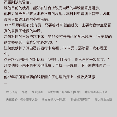
严重到缺氧昏迷。
以他目前的状况，能站在讲台上说完自己的毕设都算是进步。
他极力避免自己陷入那样不堪的境地，本科时申请线上答辩，因此
没有人知道江俜的心理疾病。
33个导师问题有难有易，只要答对70就能过关，主要考察学生是否
真的掌握了他做的毕设。
江俜对床的王添虎跳下床，第99次打开自己的学术垃圾，“只要我的
论文够弱智，我肯定能答对70。”
江俜默默算了算自己的银行卡余额，6767元，还够看一次心理医
生。
点开跟心理医生的对话框，“您好，叶医生，周六再约一次治疗。”
只要他接下来不再有其他花费，再找一份兼职，下下周也能再约一
次。
他成年后所有兼职的钱都砸在了心理治疗上，但收效甚微。
...
我心飞扬
鬼将
叛儿嬉春
被毛绒团子包围啦！[星际]
叶的青春不会有错
天赐暖婚：帝少宠妻入骨
前女友是大神[电竞]
我被柴刀绑架了
新大陆血族断
代史
综漫之大反派
皇恩浩荡【CP完结】
我的搭档是个沉默寡言的家伙
恶
魔教父
星尘深处
你们的女朋友是怎么样的？
告白后的黄昏[弦音]
（盗墓笔