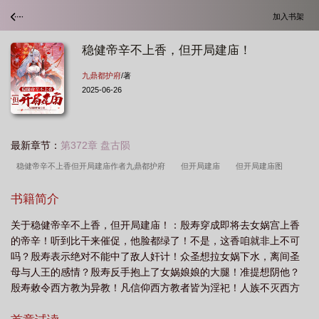
加入书架
稳健帝辛不上香，但开局建庙！
九鼎都护府
/著
2025-06-26
最新章节：
第372章 盘古陨
稳健帝辛不上香但开局建庙作者九鼎都护府
但开局建庙
但开局建庙图
片
但开局建庙!TXT
书籍简介
关于稳健帝辛不上香，但开局建庙！：殷寿穿成即将去女娲宫上香
的帝辛！听到比干来催促，他脸都绿了！不是，这香咱就非上不可
吗？殷寿表示绝对不能中了敌人奸计！众圣想拉女娲下水，离间圣
母与人王的感情？殷寿反手抱上了女娲娘娘的大腿！准提想阴他？
殷寿敕令西方教为异教！凡信仰西方教者皆为淫祀！人族不灭西方
教不兴！太清老子也想插一手？殷寿废人教！彻底聚拢人族气运！