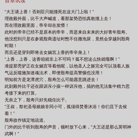
元始天尊扯天道大旗，兴周灭商？殷寿联姻万族，以众生意志抗衡
首章试读
天道意志！通天无药可救，不见
“大王请上香！否则臣只能撞死在这大门上啦！”
理政殿外面，比干大声喊道，看那架势恐怕真敢撞上去！
而在理政殿里面，帝辛却在发懵！
此时的帝辛已经不是原本的帝辛，而是来自未来的大好青年殷寿。
他没想到只是在参观殷商遗址时憋不住撒泡尿，竟然会穿越到殷商
时期！
而且还是穿到即将去女娲宫上香的帝辛身上！
“上香，上香，这香咱就非上不可吗？孤不想这么快就嘎啊！”
准提那秃驴正在女娲宫等着他呢，以他圣人之躯完全可以顶着人族
气运反噬施加迷魂法术，即便殷寿提高警惕也没用！
明知前方是龙潭虎穴，殷寿怎么可能愿意跳进去！
此刻殿外比干还在跟训斥小孩一样训斥他，搞的他无法集中精力思
考接下来的打算。
无奈之下，殷寿只好先稳住比干。
“王叔，祭祀圣母娘娘非同小可，孤须得焚香沐浴！你们且下去候
着！”
殷寿故作镇定地说道。
门外的比干听到殷寿的声音，顿时放下心来，“大王还是那么英明神
武啊！”