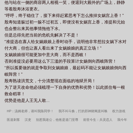
他与站在一侧的商容两人相视一笑，便退到大殿外的广场上，静静
等着殷寿沐浴更衣。
“呼呼，终于稳住了，接下来得赶紧思考下怎么推掉女娲宫上香！”
殷寿知道躲过初一躲不过初五，即便没有女娲宫上香，准提和元始
也会整出来其他事情拖他下水。
但是总得先把当前的危机先解决了不是！
“准提选在寡人给女娲娘娘上香时动手，说明他非常想拉女娲下水对
付大商，但也让寡人看出来了女娲娘娘的真正立场！”
女娲娘娘很可能更加中意大商，而不是西岐！
否则准提没必要用这么下三滥的手段算计女娲倒向西岐阵营！
“所以孤要做的就是争取到女娲娘娘，最起码不能让女娲娘娘倒向西
岐阵营！”
殷寿熟读洪荒文，十分清楚现在面临的地狱开局！
为了逆天改命他必须梳理一下自身的优势和劣势！以此抓住每一根
救命稻草！
优势是他是人王无人敢...
HP：汤姆老师，请叫我陈同学！
我不叫斗焕，打的邪神财阀直叫唤
权力游戏
医道刺客
汉吏
别惹我老公，他爸是道门至尊
前世今生：兵灵恋人
我今年
八岁，前来酸枣会盟
三国：貂蝉是刺客？甘夫人要帮忙？
大帝转世被退婚，我扶