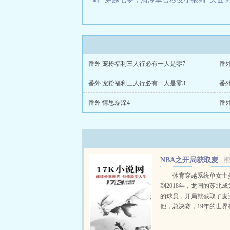
番外 宠粉福利三人行必有一人是零7
番
番外 宠粉福利三人行必有一人是零3
番
番外 情思磊深4
番外
NBA之开局获取麦
迪模板
体育穿越系统单女主
到2018年，龙国的苏北
的球员，开局就获取了麦
他，总决赛，19年的世界
会都不会是遗憾，还有老
比）这一刻因为苏北的到来