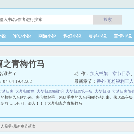
搜索
小说
军史小说
网游小说
科幻小说
灵异小说
言情小说
离之青梅竹马
名谁占了
动 作：
加入书架
、
章节目录
4-04 19:42:02
最新章节：
番外 宠粉福利三
大梦归离
大梦归歌曲
大梦归离郭敬明
大梦归离第一集
大梦归期
大梦归离简
力的想把风车吹起来。离仑抬起手，朱厌手中的风车瞬间转动起来。朱厌高兴极
跃绽放……有刀，渗入！！！大梦归离之青梅竹马
一人是零7最新章节试读