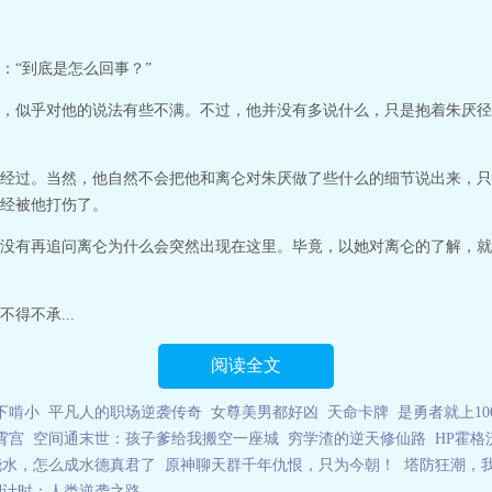
：“到底是怎么回事？”
，似乎对他的说法有些不满。不过，他并没有多说什么，只是抱着朱厌径
经过。当然，他自然不会把他和离仑对朱厌做了些什么的细节说出来，只
经被他打伤了。
没有再追问离仑为什么会突然出现在这里。毕竟，以她对离仑的了解，就
得不承...
阅读全文
下啃小
平凡人的职场逆袭传奇
女尊美男都好凶
天命卡牌
是勇者就上10
霄宫
空间通末世：孩子爹给我搬空一座城
穷学渣的逆天修仙路
HP霍
浇水，怎么成水德真君了
原神聊天群千年仇恨，只为今朝！
塔防狂潮，
倒计时：人类逆袭之路