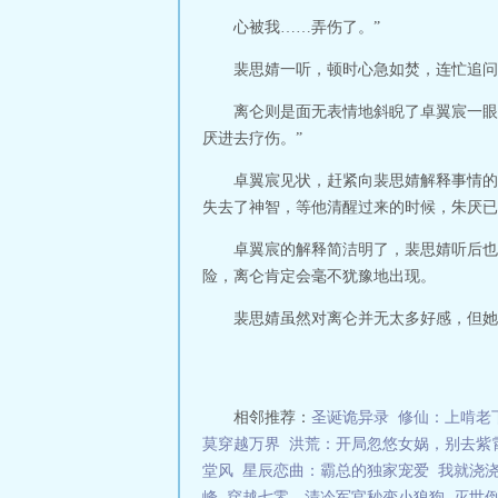
心被我……弄伤了。”
裴思婧一听，顿时心急如焚，连忙追问
离仑则是面无表情地斜睨了卓翼宸一眼
厌进去疗伤。”
卓翼宸见状，赶紧向裴思婧解释事情的
失去了神智，等他清醒过来的时候，朱厌已
卓翼宸的解释简洁明了，裴思婧听后也
险，离仑肯定会毫不犹豫地出现。
裴思婧虽然对离仑并无太多好感，但她不
相邻推荐：
圣诞诡异录
修仙：上啃老
莫穿越万界
洪荒：开局忽悠女娲，别去紫
堂风
星辰恋曲：霸总的独家宠爱
我就浇
峰
穿越七零，清冷军官秒变小狼狗
灭世