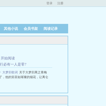
登录
注册
其他小说
会员书架
阅读记录
、
开始阅读
人行必有一人是零7
介
大梦归歌词
关于大梦归离之青梅
了，他的笑容如璀璨的烟花，让离仑