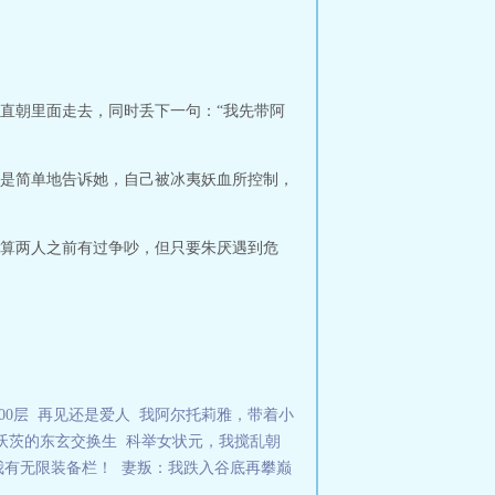
直朝里面走去，同时丢下一句：“我先带阿
是简单地告诉她，自己被冰夷妖血所控制，
算两人之前有过争吵，但只要朱厌遇到危
00层
再见还是爱人
我阿尔托莉雅，带着小
格沃茨的东玄交换生
科举女状元，我搅乱朝
我有无限装备栏！
妻叛：我跌入谷底再攀巅