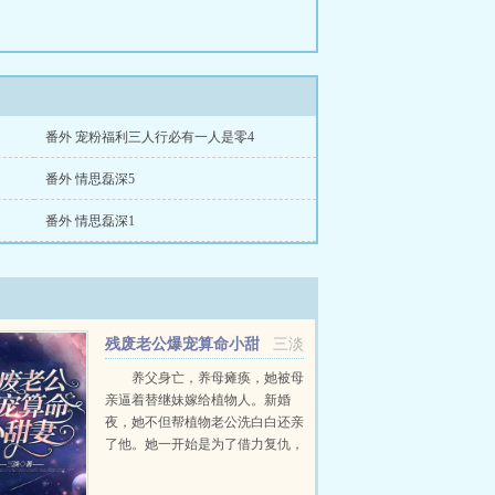
番外 宠粉福利三人行必有一人是零4
番外 情思磊深5
番外 情思磊深1
残废老公爆宠算命小甜
三淡
妻
养父身亡，养母瘫痪，她被母
亲逼着替继妹嫁给植物人。新婚
夜，她不但帮植物老公洗白白还亲
了他。她一开始是为了借力复仇，
认出他是自己的救命恩人时，立即
化身护夫狂魔！嫌她老公是植物