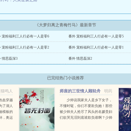
《大梦归离之青梅竹马》最新章节
外 宠粉福利三人行必有一人是零6
番外 宠粉福利三人行必有一人是零5
外 宠粉福利三人行必有一人是零2
番外 宠粉福利三人行必有一人是零1
 情思磊深3
番外 情思磊深2
已完结热门小说推荐
熊猫鸣人
师座的三世情人顾轻舟
明药
司行霈
热血穿越
少帅说我家夫人是乡下女子，
成为了湖人
不懂时髦，你们不要欺负她！那些
迪模板的
被少帅夫人抢尽了风头的名媛贵妇
杯，奥运
们欲哭无泪到底谁欺负谁啊？少帅
大（科
又说我家夫人娴静温柔，什么中医
，nba
枪法，她都不会的！那些被少帅夫