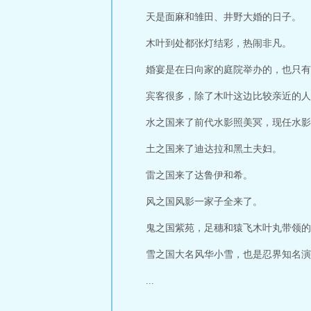
天是面麻和雏田、井野大婚的日子。
木叶到处都张灯结彩，热闹非凡。
婚宴是在日向家的庭院举办的，也只有
宾客很多，除了木叶这边比较亲近的人
水之国来了前代水影照美冥，现任水影
土之国来了迪达拉和黑土夫妇。
雷之国来了达鲁伊和希。
风之国风影一家子全来了。
鬼之国紫苑，足穗和猿飞木叶丸带领的
雪之国大名风华小雪，也是忍界知名演
...