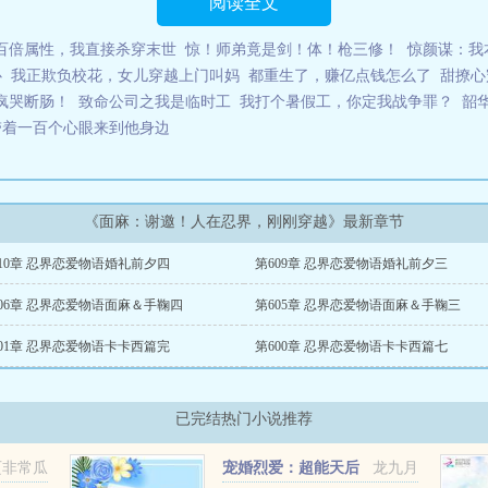
阅读全文
百倍属性，我直接杀穿末世
惊！师弟竟是剑！体！枪三修！
惊颜谋：我
心
我正欺负校花，女儿穿越上门叫妈
都重生了，赚亿点钱怎么了
甜撩心
疯哭断肠！
致命公司之我是临时工
我打个暑假工，你定我战争罪？
韶
带着一百个心眼来到他身边
《面麻：谢邀！人在忍界，刚刚穿越》最新章节
10章 忍界恋爱物语婚礼前夕四
第609章 忍界恋爱物语婚礼前夕三
06章 忍界恋爱物语面麻＆手鞠四
第605章 忍界恋爱物语面麻＆手鞠三
01章 忍界恋爱物语卡卡西篇完
第600章 忍界恋爱物语卡卡西篇七
已完结热门小说推荐
页非常瓜
宠婚烈爱：超能天后
龙九月