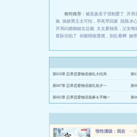
相邻推荐：
被巫族圣子强制爱了
开局
疯
病娇男主太可怕，早死早回家
陌路冰
开局闪婚御姐女总裁
太太要独美，父女悔
星际沦陷了
你眼睛能透视，别乱看啊
她
第610章 忍界恋爱物语婚礼大结局
第6
第607章 忍界恋爱物语婚礼前夕一
第6
第602章 忍界恋爱物语面麻＆手鞠一
第6
悟性满级：我在
一