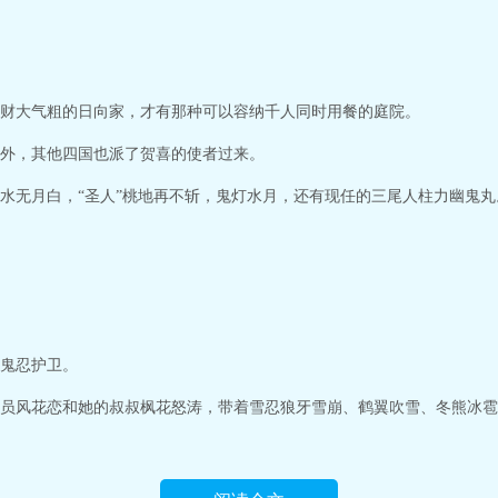
财大气粗的日向家，才有那种可以容纳千人同时用餐的庭院。
外，其他四国也派了贺喜的使者过来。
水无月白，“圣人”桃地再不斩，鬼灯水月，还有现任的三尾人柱力幽鬼丸
鬼忍护卫。
员风花恋和她的叔叔枫花怒涛，带着雪忍狼牙雪崩、鹤翼吹雪、冬熊冰雹