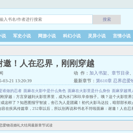
搜索
小说
军史小说
网游小说
科幻小说
灵异小说
言情小说
谢邀！人在忍界，刚刚穿越
闲
动 作：
加入书架
、
章节目录
3-21 13:20:39
最新章节：
第610章 忍界恋
是谁做的忍者
面麻在火影中是什么角色
面麻在火影里是什么身份
面麻穿越博
刚刚穿越：方言穿越到火影世界里，成为水门和玖辛奈独子。咦？这个火影世界
变成这样了？知恩图报宇智波，舍己为人是团藏！初代火影马达拉，暗部部长欧
男内容在疾风传篇章，252章以后，所以别再说和书名不符啦面麻：谢邀！人在忍
界恋爱物语婚礼大结局最新章节试读