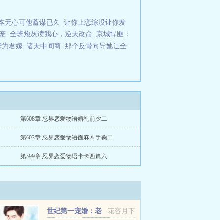
本无心可他蓄谋已久
让你上恋综没让你发
宠
全班炮灰读我心，逆天改命
京城悍匪：
华为君嫁
诸天中间商
那个反骨向导她让全
第608章 忍界恋爱物语婚礼前夕二
第603章 忍界恋爱物语面麻＆手鞠二
第599章 忍界恋爱物语卡卡西篇六
世纪第一宠婚：老
花容月下