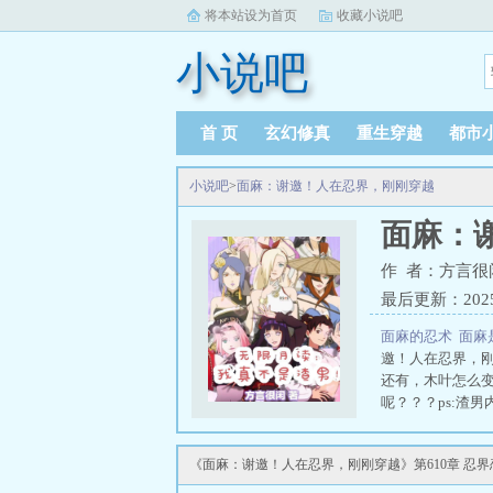
将本站设为首页
收藏小说吧
小说吧
首 页
玄幻修真
重生穿越
都市
小说吧
>
面麻：谢邀！人在忍界，刚刚穿越
面麻：
作 者：方言很
最后更新：2025-0
面麻的忍术
面麻
邀！人在忍界，
还有，木叶怎么
呢？？？ps:渣
《面麻：谢邀！人在忍界，刚刚穿越》第610章 忍