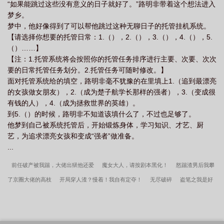
“如果能跳过这些没有意义的日子就好了。”路明非带着这个想法进入
梦乡。
梦中，他好像得到了可以帮他跳过这种无聊日子的托管挂机系统。
【请选择你想要的托管日常：1.（），2.（），3.（），4.（），5.
（）……】
【注：1.托管系统将会按照你的托管任务排序进行主要、次要、次次
要的日常托管任务划分。2.托管任务可随时修改。】
面对托管系统给的填空，路明非毫不犹豫的在里填上1.（追到最漂亮
的女孩做女朋友），2.（成为楚子航学长那样的强者），3.（变成很
有钱的人），4.（成为拯救世界的英雄）。
到5.（）的时候，路明非不知道该填什么了，不过也足够了。
他梦到自己被系统托管后，开始锻炼身体，学习知识、才艺、厨
艺，为追求漂亮女孩和变成“强者”做准备。
...
前任破产被我踹，大佬出狱他还爱
魔女大人，请按剧本黑化！
怒踹渣男后我攀
了京圈大佬的高枝
开局穿人渣？慢着！我自有定夺！
无尽破碎
盗笔之我是好
人
快穿：不用钓就上钩的疯批大佬
末世降临：拿下邻妻和她闺蜜！
仙途恋影
之携手
重回天灾：开局手撕渣男贱女，我囤爆末世！
穿越兽世撩汉，兽夫个个来
报恩
皇朝：白粥榨菜管饱后，我竟黄袍加身了
皇姐你怀孕，关臣弟我什么事？