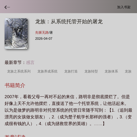
加入书架
龙族：从系统托管开始的屠龙
先驱无路
/著
2026-04-07
最新章节：
感言
龙族之系统系列
龙族养成系统
龙族打造
龙族转型
龙族体系
龙族
之系统在手
龙族推倒
龙族穿越
龙族拖更多久了
龙族遗憾系统
关于
书籍简介
龙族的系统流
龙族系统排行榜
龙族之系统
龙族架空
龙族进化系
2007年，看着父母一再对不起的来信，路明非是彻底摆烂了。但是
统
龙族同人系统
龙族拖更
龙族主角团
龙族主角的
龙族系统
好像上天不允许他摆烂，直接送了他一个托管系统，让他活起来。
流
龙族主角
“龙族”
以为是做梦的路明非对托管系统的托管日常随手写到：【1.（追到最
漂亮的女孩做女朋友），2.（成为楚子航学长那样的强者），3.（变
成很有钱的人），4.（成为拯救世界的英雄）。……】