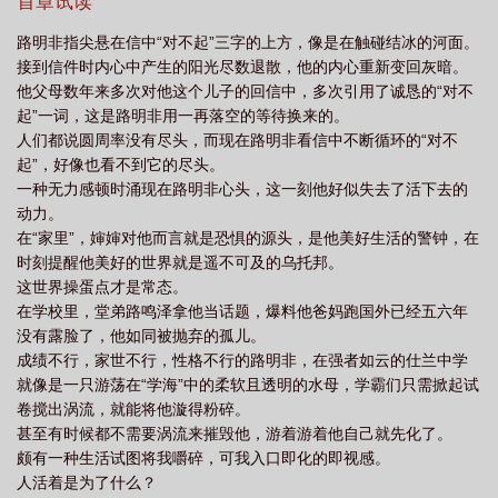
首章试读
路明非指尖悬在信中“对不起”三字的上方，像是在触碰结冰的河面。
接到信件时内心中产生的阳光尽数退散，他的内心重新变回灰暗。
他父母数年来多次对他这个儿子的回信中，多次引用了诚恳的“对不
起”一词，这是路明非用一再落空的等待换来的。
人们都说圆周率没有尽头，而现在路明非看信中不断循环的“对不
起”，好像也看不到它的尽头。
一种无力感顿时涌现在路明非心头，这一刻他好似失去了活下去的
动力。
在“家里”，婶婶对他而言就是恐惧的源头，是他美好生活的警钟，在
时刻提醒他美好的世界就是遥不可及的乌托邦。
这世界操蛋点才是常态。
在学校里，堂弟路鸣泽拿他当话题，爆料他爸妈跑国外已经五六年
没有露脸了，他如同被抛弃的孤儿。
成绩不行，家世不行，性格不行的路明非，在强者如云的仕兰中学
就像是一只游荡在“学海”中的柔软且透明的水母，学霸们只需掀起试
卷搅出涡流，就能将他漩得粉碎。
甚至有时候都不需要涡流来摧毁他，游着游着他自己就先化了。
颇有一种生活试图将我嚼碎，可我入口即化的即视感。
人活着是为了什么？