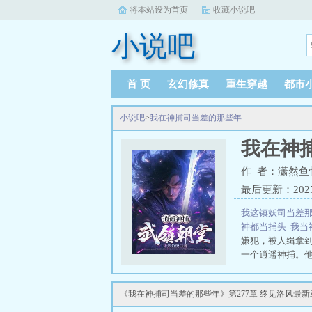
将本站设为首页
收藏小说吧
小说吧
首 页
玄幻修真
重生穿越
都市
小说吧
>
我在神捕司当差的那些年
我在神
作 者：潇然鱼
最后更新：2025-0
我这镇妖司当差
神都当捕头
我当
嫌犯，被人缉拿
一个逍遥神捕。
知识，为大禹王
差的那些年
《我在神捕司当差的那些年》第277章 终见洛风最