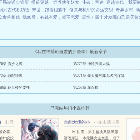
开局被送少管所
提前穿越，饲养幼年妖女
斗破：帝途
穿越古代，我要
回到古代积功德
末世，跟着姐躺平
修真与机甲的命运交织
奇异乡村
满
众禽兽相残
我00后，有钱有爱，就不恋爱
震惊！四十才发现自己是天籁
《我在神捕司当差的那些年》最新章节
76章 流沙之境
第275章 神秘强者大战
72章 琼院秘境
第271章 先天魔气苏无名的谋算
68章 花百楼的委托
第267章 花百楼
已完结热门小说推荐
做
朴君
全能大佬的小
小施主请自重
马甲翻车了
般欢喜。
1v1甜宠，男主偏执又腹黑颜
被叶皎皎
酒酒穿进一本无脑女主文里，成了