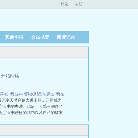
登录
注册
其他小说
会员书架
阅读记录
、
开始阅读
捕降妖
我当神捕降妖那些年起点
我在
携带无字天书穿越大禹王朝，开局成为
字天书的办法。此后，大禹王朝多了
无字天书获得的武功以及自己的破案
爱，却擅长暗器的水凝我在神捕司当