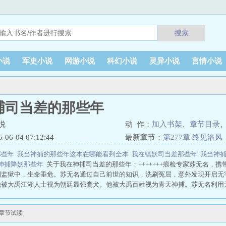
搜索
小说
军史小说
网游小说
科幻小说
灵异小说
言情小说
捕司当差的那些年
悦
动 作：
加入书架
、
章节目录
6-04 07:12:44
最新章节：
第277章 终见洛风
那些年
我当神捕的那些年这本在哪能看到全本
我在镇妖司当差那些年
我当神
神捕降妖那些年
关于我在神捕司当差的那些年：+++++++痕检专家苏无名，
到监狱中，生命垂危。苏无名通过自己前世的知识，洗刷冤屈，意外发现开启无
他被大禹江湖人士视为朝廷最强鹰犬。他被大禹百姓视为青天神捕。苏无名利用
朝揭开一个又一个的迷案，途中，他结识了外冷内热的医疗圣手冷霜凝，娇俏可
新章节试读