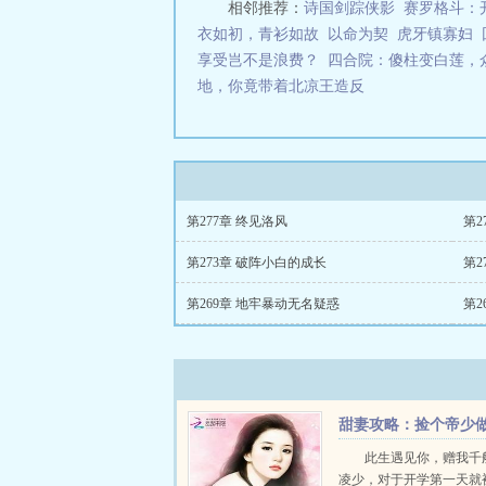
相邻推荐：
诗国剑踪侠影
赛罗格斗：
衣如初，青衫如故
以命为契
虎牙镇寡妇
享受岂不是浪费？
四合院：傻柱变白莲，
地，你竟带着北凉王造反
第277章 终见洛风
第2
第273章 破阵小白的成长
第2
第269章 地牢暴动无名疑惑
第2
甜妻攻略：捡个帝少
老公
此生遇见你，赠我千
凌少，对于开学第一天就