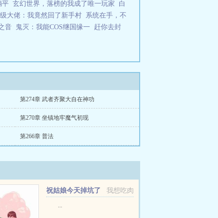
躺平
玄幻世界，落榜的我成了唯一玩家
白
级大佬：我竟然回了新手村
系统在手，不
之音
鬼灭：我能COS继国缘一
赶你去封
第274章 武者齐聚大自在神功
第270章 坐镇地牢魔气初现
第266章 普法
祝姑娘今天掉坑了
我想吃肉
没
...