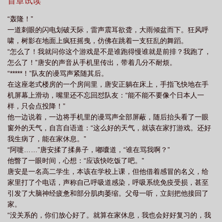
路，符——起！”
首章试读
“轰隆！”
一道刺眼的闪电划破天际，雷声震耳欲聋，大雨倾盆而下。狂风呼
啸，树影在地面上疯狂摇曳，仿佛在跳着一支狂乱的舞蹈。
“怎么了！我就问你这个游戏是不是谁跑得慢谁就是前排？我跑了，
怎么了！”唐安的声音从手机里传出，带着几分不耐烦。
“*****！”队友的谩骂声紧随其后。
在这座老式楼房的一个房间里，唐安正躺在床上，手指飞快地在手
机屏幕上滑动，嘴里还不忘回怼队友：“能不能不要像个日本人一
样，只会点投降！”
他一边说着，一边将手机里的谩骂声全部屏蔽，随后抬头看了一眼
窗外的天气，自言自语道：“这么好的天气，就该在家打游戏。还好
我生病了，能在家休息。”
“阿嚏……”唐安揉了揉鼻子，嘟囔道，“谁在骂我啊？”
他瞥了一眼时间，心想：“应该快吃饭了吧。”
唐安是一名高二学生，本该在学校上课，但他借着感冒的名义，给
家里打了个电话，声称自己呼吸道感染，呼吸系统免疫受损，甚至
引发了大脑神经疲惫和部分肌肉萎缩。父母一听，立刻把他接回了
家。
“没关系的，你们放心好了。就算在家休息，我也会好好复习的，我