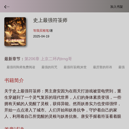
加入书架
史上最强符箓师
等我买根笔
/著
2025-04-19
最新章节：
第206章 上京二环内trng哥
最强符阵师免费阅读
最强的符咒
最强符箓师[末世
最厉害的符讳
最强
锻符师
符箓推荐
最强符阵师天空鱼全文阅读免费
最强符阵师秦川
最强
书籍简介
符篆师
最强符师轻狂太子妃
最强符文师
符箓的
十大符箓
都市最强
关于史上最强符箓师：男主唐安因为在雨天打游戏被雷电劈到，重
符师
史上最强符箓师百度百科
符箓类
符箓宗师
最强符箓系统
最强
生穿越到了一个灵气复苏的现代世界，人们的身体素质变强，一些
阵符师
拥有天赋的人觉醒了灵根，获得异能。然而妖兽实力也变得强悍，
开始一点点潜入了城市。人们开始和妖兽抗争，守护着自己的家
人，利用着自己所觉醒的灵根与妖兽抗衡。唐安手握着符箓看着眼
前一点点崩塌的世界，深吸一口气，大喝道:“天地为符，灵气化纹