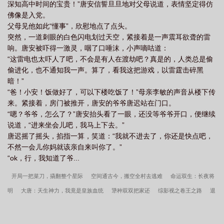
深知高中时间的宝贵！”唐安信誓旦旦地对父母说道，表情坚定得仿
佛像是入党。
父母见他如此“懂事”，欣慰地点了点头。
突然，一道刺眼的白色闪电划过天空，紧接着是一声震耳欲聋的雷
响。唐安被吓得一激灵，咽了口唾沫，小声嘀咕道：
“这雷电也太吓人了吧，不会是有人在渡劫吧？真是的，人类总是偷
偷进化，也不通知我一声。算了，看我这把游戏，以雷霆击碎黑
暗！”
“爸！小安！饭做好了，可以下楼吃饭了！”母亲李敏的声音从楼下传
来。紧接着，房门被推开，唐安的爷爷唐迟站在门口。
“嗯？爷爷，怎么了？”唐安抬头看了一眼，还没等爷爷开口，便继续
说道，“进来坐会儿吧，我马上下去。”
唐迟摇了摇头，掐指一算，笑道：“我就不进去了，你还是快点吧，
不然一会儿你妈就该亲自来叫你了。”
“ok，行，我知道了爷...
开局一把菜刀，撬翻整个星际
空间通古今，搬空全村去逃难
命运双生：长夜将
明
大唐：天生神力，我竟是皇族血统
犟种双双把家还
综影视之卷王之路
退
婚后！她靠玄学爆红全京圈
半岛：我成了兔的第十人
退婚流？不，我靠绑定道侣
小姨成大帝
重生1975：我靠渔猎让妻子吃香喝辣
开局：六连抽，创建万古帝朝