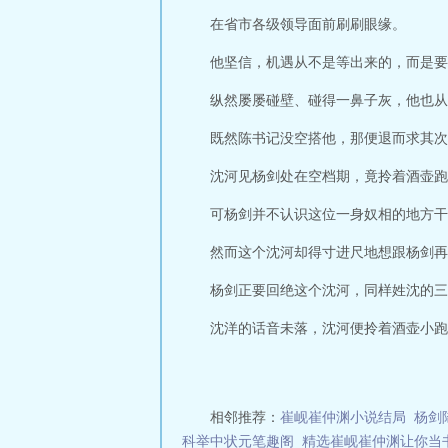
在省市各级领导面前刷刷眼缘。
他坚信，机遇从不是等出来的，而是要
纵然屡屡碰壁、碰得一鼻子灰，他也从
既然陈书记没空搭他，那便退而求其次
沈河见杨剑处在空档期，竟拎着酒壶跑
可杨剑并不认识这位一身奴相的地方干
然而这个沈河却得寸进尺地想跟杨剑再
杨剑正要回绝这个沈河，同样姓沈的三
沈洋的话音未落，沈河便拎着酒壶小跑沈
相邻推荐：
崔岘崔仲渊小说结局
杨剑
科举中状元笔趣阁
精选崔岘崔仲渊让你当