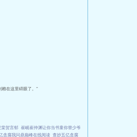
别赖在这里碍眼了。”
安棠贺言郁
崔岘崔仲渊让你当书童你替少爷
亿贪腐我问鼎巅峰在线阅读
查抄五亿贪腐