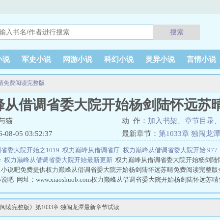
搜索
小说
军史小说
网游小说
科幻小说
灵异小说
言情小说
晴免费阅读完整版
峰从借调省委大院开始杨剑陆怀远苏
与猫
动 作：
加入书架
、
章节目录
8-05 03:52:37
最新章节：
第1033章 独闯龙
省委大院开始之1019
权力巅峰从借调省厅
权力巅峰从借调省委大院开始 97
峰
权力巅峰从借调省委大院开始最新更新
权力巅峰从借调省委大院开始杨剑陆
，小说吧免费提供权力巅峰从借调省委大院开始杨剑陆怀远苏晴免费阅读完整版
吧 网址：www.xiaoshuob.com权力巅峰从借调省委大院开始杨剑陆怀远苏
读完整版》第1033章 独闯龙潭最新章节试读