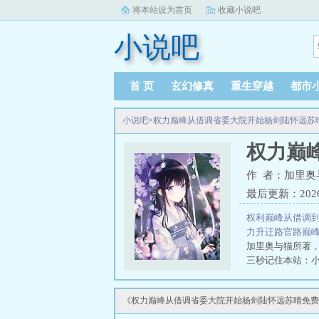
将本站设为首页
收藏小说吧
小说吧
首 页
玄幻修真
重生穿越
都市
小说吧
>
权力巅峰从借调省委大院开始杨剑陆怀远苏
权力巅
作 者：加里奥
最后更新：2026-0
权利巅峰从借调到
力升迁路官路巅
加里奥与猫所著
三秒记住本站：小说
《权力巅峰从借调省委大院开始杨剑陆怀远苏晴免费阅