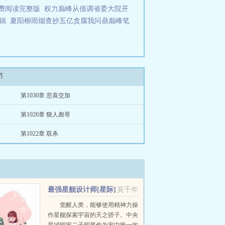
费阅读完整版
权力巅峰从借调省委大院开
锦
夏阳柳雨烟查抄五亿贪腐我问鼎巅峰笔
节
第1030章 悲喜交加
第1026章 狠人彪哥
第1022章 双杀
最强星舰设计师[星际]
莫千年
觉醒人类，能够使用精神力操
作星舰探索宇宙的天之骄子。中央