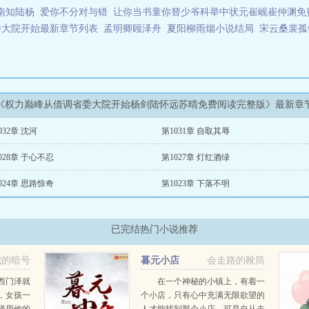
南知陆杨
爱你不分对与错
让你当书童你替少爷科举中状元崔岘崔仲渊免
委大院开始最新章节列表
孟明卿顾泽舟
夏阳柳雨烟小说结局
宋云桑裴孤
《权力巅峰从借调省委大院开始杨剑陆怀远苏晴免费阅读完整版》最新章
032章 沈河
第1031章 自取其辱
028章 于心不忍
第1027章 灯红酒绿
024章 思路惊奇
第1023章 下落不明
已完结热门小说推荐
我的暗号
暮元小店
会走路的靴筒
西门泽就
在一个神秘的小镇上，有着一
，女孩一
个小店，只有心中充满无限欲望的