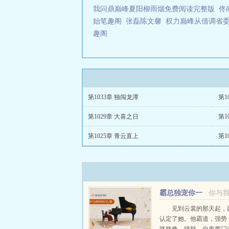
我问鼎巅峰夏阳柳雨烟免费阅读完整版
佟
始笔趣阁
张磊陈文馨
权力巅峰从借调省
趣阁
第1033章 独闯龙潭
第1
第1029章 大喜之日
第1
第1025章 青云直上
第1
霸总独宠你一
你与
人
见到云裳的那天起，
认定了她。他霸道，强势