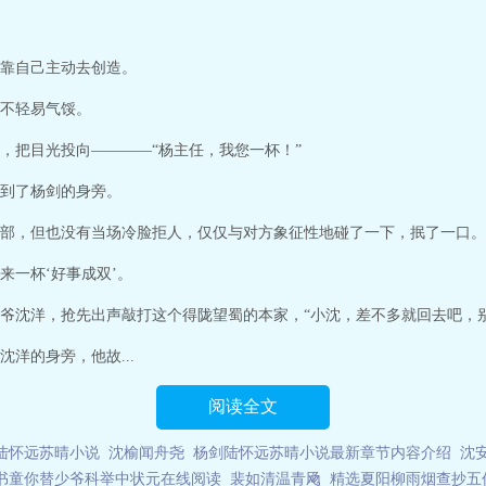
靠自己主动去创造。
不轻易气馁。
，把目光投向————“杨主任，我您一杯！”
到了杨剑的身旁。
部，但也没有当场冷脸拒人，仅仅与对方象征性地碰了一下，抿了一口。
来一杯‘好事成双’。
爷沈洋，抢先出声敲打这个得陇望蜀的本家，“小沈，差不多就回去吧，
洋的身旁，他故...
阅读全文
陆怀远苏晴小说
沈榆闻舟尧
杨剑陆怀远苏晴小说最新章节内容介绍
沈
书童你替少爷科举中状元在线阅读
裴如清温青飏
精选夏阳柳雨烟查抄五