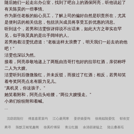
随后她们一起走出办公室，找到了吧台上的酒保阿亮，听他说起了
有关陈昊的一些事情。
作为新任老板的贴心员工，了解上司的偏好自然是职责所在，尤其
是便利店的相关信息，包括洪兴成员将享受五折优惠的消息。
听到这个，若男和洁雯惊讶得说不出话来，如此大方之举实在罕
见，似乎陈昊真的是出手阔绰的人。
若男抱着洁雯忧虑道：“老板这样太浪费了，明天我们一起去劝劝他
吧！”
洁雯也深以为然。
接着，阿亮恭敬地递上了两瓶由浩哥打包好的拉菲红酒，亲切称呼
二人为大嫂。
洁雯听到后微微脸红，并未反驳，而接过了红酒；相反，若男却笑
着夸奖阿亮点名有眼力见儿。
“真机灵，你这孩子。”
她笑着附和，阿亮点头哈腰，“两位大嫂慢走。”
小弟们纷纷附和着喊。
...
沈窈窈陆衍
傅嘉嘉霍裴均
江心菱周寒
姜舒娘晏珣
徐南姒陆晏忱
郁依贺
蔺寻
陈默王铭笔趣阁
徐奚柠傅琛
青云红颜
余清窈谢韫之
陆云桑慕珏