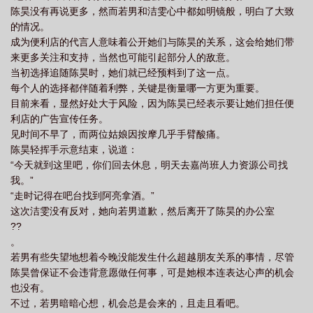
陈昊没有再说更多，然而若男和洁雯心中都如明镜般，明白了大致
的情况。
成为便利店的代言人意味着公开她们与陈昊的关系，这会给她们带
来更多关注和支持，当然也可能引起部分人的敌意。
当初选择追随陈昊时，她们就已经预料到了这一点。
每个人的选择都伴随着利弊，关键是衡量哪一方更为重要。
目前来看，显然好处大于风险，因为陈昊已经表示要让她们担任便
利店的广告宣传任务。
见时间不早了，而两位姑娘因按摩几乎手臂酸痛。
陈昊轻挥手示意结束，说道：
“今天就到这里吧，你们回去休息，明天去嘉尚班人力资源公司找
我。”
“走时记得在吧台找到阿亮拿酒。”
这次洁雯没有反对，她向若男道歉，然后离开了陈昊的办公室
??
。
若男有些失望地想着今晚没能发生什么超越朋友关系的事情，尽管
陈昊曾保证不会违背意愿做任何事，可是她根本连表达心声的机会
也没有。
不过，若男暗暗心想，机会总是会来的，且走且看吧。