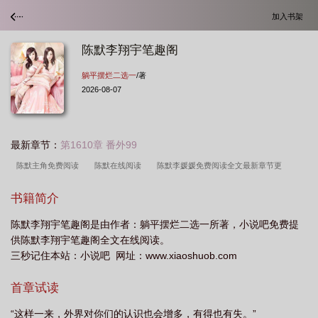
加入书架
陈默李翔宇笔趣阁
躺平摆烂二选一
/著
2026-08-07
最新章节：
第1610章 番外99
陈默主角免费阅读
陈默在线阅读
陈默李媛媛免费阅读全文最新章节更
新
陈默在线阅读最新章节
陈默主角全文
陈默主角
陈默免费阅读
陈
书籍简介
默免费阅读最新
陈默免费阅读全文
陈默主角最新章节
陈默是什么
陈默
陈默李翔宇笔趣阁是由作者：躺平摆烂二选一所著，小说吧免费提
沈翔官场免费阅读
主角陈默涵
陈默主角笔趣阁
陈默
陈默主角免费阅读
供陈默李翔宇笔趣阁全文在线阅读。
笔趣阁伦理
陈默最新章节
陈默 主角
三秒记住本站：小说吧 网址：www.xiaoshuob.com
首章试读
“这样一来，外界对你们的认识也会增多，有得也有失。”