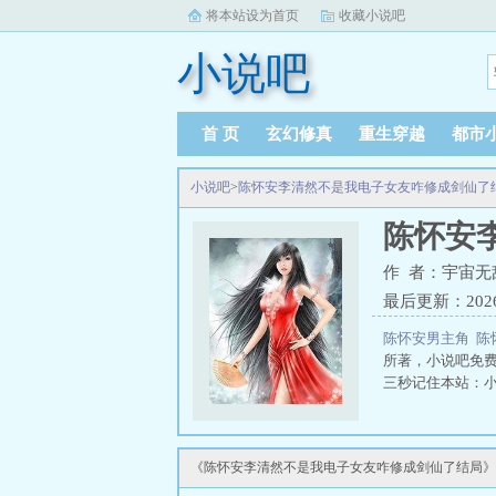
将本站设为首页
收藏小说吧
小说吧
首 页
玄幻修真
重生穿越
都市
小说吧
>
陈怀安李清然不是我电子女友咋修成剑仙了
陈怀安
作 者：宇宙无
最后更新：2026-0
陈怀安男主角
陈
所著，小说吧免
三秒记住本站：小说
《陈怀安李清然不是我电子女友咋修成剑仙了结局》第