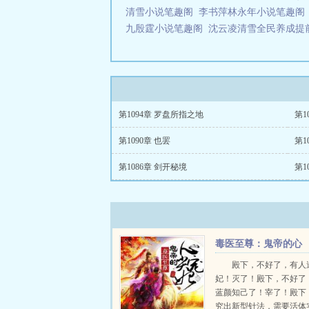
清雪小说笔趣阁
李书萍林永年小说笔趣阁
九殷霆小说笔趣阁
沈云凌清雪全民养成提
第1094章 罗盘所指之地
第1
第1090章 也罢
第1
第1086章 剑开秘境
第1
毒医至尊：鬼帝的心
尖宠妃
殿下，不好了，有人
妃！灭了！殿下，不好了
蓝颜知己了！宰了！殿下
究出新型针法，需要活体