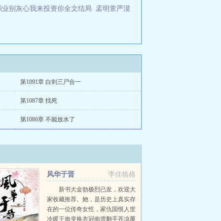
职业别灰心我来投资你全文结局
孟明萱严漠
第1091章 白剑三尸合一
第1087章 找死
第1086章 不能放水了
风华于晋
李佳格格
新书大金勃极烈已发，欢迎大
家收藏推荐。她，是历史上真实存
在的一位传奇女性，家仇国恨人世
冷暖王旗变换衣冠南渡翻手苍凉覆