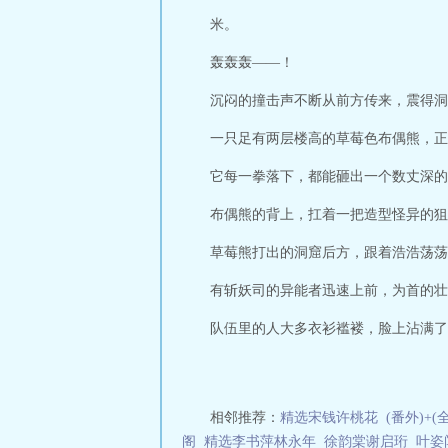
米。
轰轰轰——！
沉闷的撞击声不断从前方传来，震得洞
一只足有两层楼高的草莓色布偶熊，正
它每一拳落下，都能砸出一个数丈深的
布偶熊的背上，扛着一把造型怪异的狙
草莓熊打出的洞窟后方，跟着浩浩荡荡
有斩妖司的异能者迅速上前，为首的壮
队伍里的人大多衣衫褴褛，脸上沾满了尘
相邻推荐：
精选宋钱许桃花
(番外)+
阁
精选李书萍林永年
徐韵棠谢启珩
叶姿