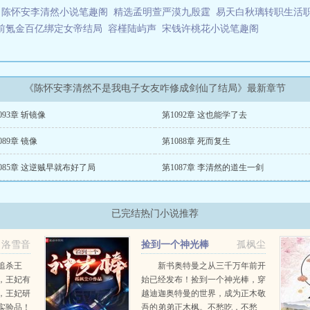
陈怀安李清然小说笔趣阁
精选孟明萱严漠九殷霆
易天白秋璃转职生活
前氪金百亿绑定女帝结局
容槿陆屿声
宋钱许桃花小说笔趣阁
《陈怀安李清然不是我电子女友咋修成剑仙了结局》最新章节
093章 斩镜像
第1092章 这也能学了去
089章 镜像
第1088章 死而复生
085章 这逆贼早就布好了局
第1087章 李清然的道生一剑
已完结热门小说推荐
洛雪音
捡到一个神光棒
孤枫尘
追杀王
新书奥特曼之从三千万年前开
，王妃有
始已经发布！捡到一个神光棒，穿
，王妃研
越迪迦奥特曼的世界，成为正木敬
实验品！
吾的弟弟正木枫。不愁吃，不愁