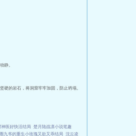
动静。
坚硬的岩石，将洞窟牢牢加固，防止坍塌。
村神医好快活结局
楚月陆战凛小说笔趣
圈九爷的重生小玫瑰又欲又乖结局
沈云凌