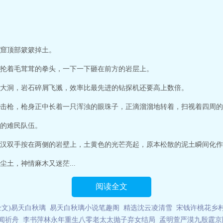
窟顶部簌簌掉土。
抡着毛茸茸的拳头，一下一下砸在前方的岩层上。
大洞，岩石碎屑飞溅，效率比最先进的钻探机还要高上数倍。
击枪，枪身正中长着一只浑浊的眼珠子，正滴溜溜地转着，扫视着四周的
的难民队伍。
汉双手按在两侧的岩壁上，土黄色的光芒亮起，原本松散的泥土瞬间化作
土，神情麻木又迷茫...
阅读全文
(全文)易天白秋璃
易天白秋璃小说笔趣阁
精选沈云凌清雪
宋钱许桃花乡
闻祈舟
李书萍林永年重生八零老太太抛子弃女结局
孟明萱严漠九殷霆京