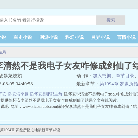
搜索
小说
军史小说
网游小说
科幻小说
灵异小说
言情小说
结局
李清然不是我电子女友咋修成剑仙了
敌暴龙烧鹅
动 作：
加入书架
、
章节目录
8-05 04:40:58
最新章节：
第1094章 罗盘所
怀安
陈安清李超
陈怀安是哪部主角
陈怀安李清然不是我电子女友咋修成剑仙
费提供陈怀安李清然不是我电子女友咋修成剑仙了结局全文在线阅读。
吧 网址：www.xiaoshuob.com陈怀安李清然不是我电子女友咋修成剑仙了结
1094章 罗盘所指之地最新章节试读