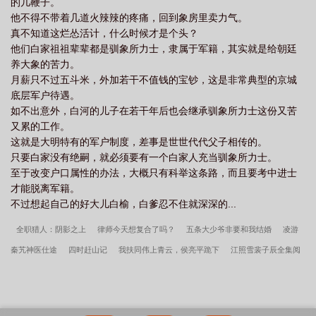
的几鞭子。
他不得不带着几道火辣辣的疼痛，回到象房里卖力气。
真不知道这烂怂活计，什么时候才是个头？
他们白家祖祖辈辈都是驯象所力士，隶属于军籍，其实就是给朝廷
养大象的苦力。
月薪只不过五斗米，外加若干不值钱的宝钞，这是非常典型的京城
底层军户待遇。
如不出意外，白河的儿子在若干年后也会继承驯象所力士这份又苦
又累的工作。
这就是大明特有的军户制度，差事是世世代代父子相传的。
只要白家没有绝嗣，就必须要有一个白家人充当驯象所力士。
至于改变户口属性的办法，大概只有科举这条路，而且要考中进士
才能脱离军籍。
不过想起自己的好大儿白榆，白爹忍不住就深深的...
全职猎人：阴影之上
律师今天想复合了吗？
五条大少爷非要和我结婚
凌游
秦艽神医仕途
四时赶山记
我扶同伟上青云，侯亮平跪下
江照雪裴子辰全集阅
读
九零替身女配甜蜜日常
别江照雪裴子辰苍山雪
月河境
大明第一墙头草笔
趣阁无弹窗
凌游秦艽神医救世从官场开始
江照雪裴子辰笔趣阁全文
我的冰山
女总裁
开局流放，医妃搬空国库去逃荒
诱她坠落
女帝登基后想杀人灭口，幸