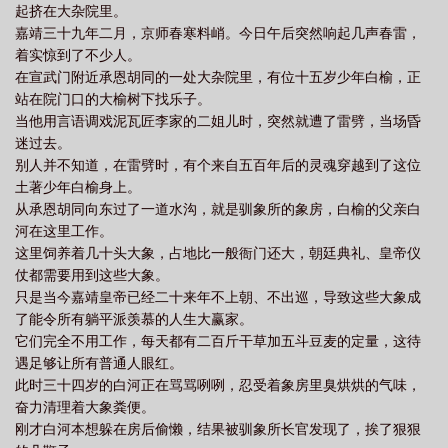
起挤在大杂院里。
嘉靖三十九年二月，京师春寒料峭。今日午后突然响起几声春雷，
着实惊到了不少人。
在宣武门附近承恩胡同的一处大杂院里，有位十五岁少年白榆，正
站在院门口的大榆树下找乐子。
当他用言语调戏泥瓦匠李家的二姐儿时，突然就遭了雷劈，当场昏
迷过去。
别人并不知道，在雷劈时，有个来自五百年后的灵魂穿越到了这位
土著少年白榆身上。
从承恩胡同向东过了一道水沟，就是驯象所的象房，白榆的父亲白
河在这里工作。
这里饲养着几十头大象，占地比一般衙门还大，朝廷典礼、皇帝仪
仗都需要用到这些大象。
只是当今嘉靖皇帝已经二十来年不上朝、不出巡，导致这些大象成
了能令所有躺平派羡慕的人生大赢家。
它们完全不用工作，每天都有二百斤干草加五斗豆麦的定量，这待
遇足够让所有普通人眼红。
此时三十四岁的白河正在骂骂咧咧，忍受着象房里臭烘烘的气味，
奋力清理着大象粪便。
刚才白河本想躲在房后偷懒，结果被驯象所长官发现了，挨了狠狠