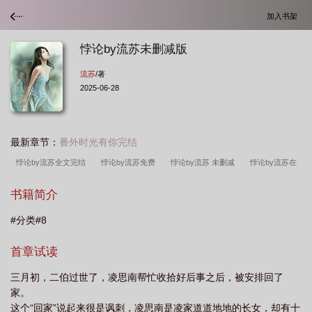
加入书架
悖论by流苏未删减版
流苏
/著
2025-06-28
最新章节：
番外时光有你完结
悖论by流苏全文完结
悖论by流苏免费
悖论by流苏 未删减
悖论by流苏在
线阅读番外
悖论by流苏txt
悖论by流苏最新番外
悖论by流苏在线阅
书籍简介
读
悖论 by流苏全文阅读
悖论by流苏
悖论by流苏全文免费在哪看
悖论
#分类#8
流苏未删减版在线阅读
悖论by流苏在线
悖论by流苏全本
悖论by流苏 番
外
悖论by流苏 全文番外
悖论by流苏未删减版全文免费阅读笔趣
悖论by流
首章试读
苏 全文
悖论by流苏番外
悖论by流苏全文
悖论by流苏未删减版 流苏
悖
三月初，二伯过世了，凌思南帮忙收拾好后事之后，被安排回了
论by流苏未删减版全文免费阅读_流苏_书趣啦
悖论by流苏 完整
悖论by流苏全
家。
文免费
悖论by流苏全文未删减
悖论by流苏完结
这个“回家”说起来很是讽刺，凌思南是凌家道道地地的长女，却有十