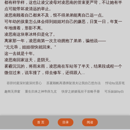
都有样学样，这也让凌父凌母对凌思南的管束更严苛，不让她有半
点可能带坏凌清远的举止。
凌思南顾着自己都来不及，恨不得弟弟能离自己远一点。
可年幼的孩童怎么体会得到姐姐对自己的嫌恶，日复一日，年复一
年地缠着，形影不离。
凌思南这块寒冰终归是化了。
离家那一年，凌思南第一次主动拥抱了弟弟，骗他说——
“元元乖，姐姐很快就回来。”
这一去就是十年。
凌思南回家这天，是阴天。
雾霾沉沉的，将雨未雨，凌思南在车站等了半天，结果段成程一个
微信过来，说车撞了，得去修车，还得跟人...
容辞封庭深封庭深封景心
苏夏顾帆再遇绑架渣夫让我自己想办法
悖论by流苏笔
趣阁无弹窗
重生归来之神帝薛九玄
快穿之娇媚菟丝子攻略手册
可乐妹妹by白
毛浮绿未删减版
都离婚了你还纠缠什么容辞封庭深
姜槐叶珣不好了夫人她要火烧
府宅
慕庭风姜岁晚这皇后谁爱当谁当狗皇帝我不要了
容辞封庭深离婚后封总追妻
跪碎了膝盖
最强泡妞秘籍
宋招弟霍文铮都重生了还不离婚等啥呢
加入漠北
首 页
目录
阅读
后，我建立帝国
可乐妹妹by白毛浮绿
从兄弟到老婆变身后我被他宠上天
被剥