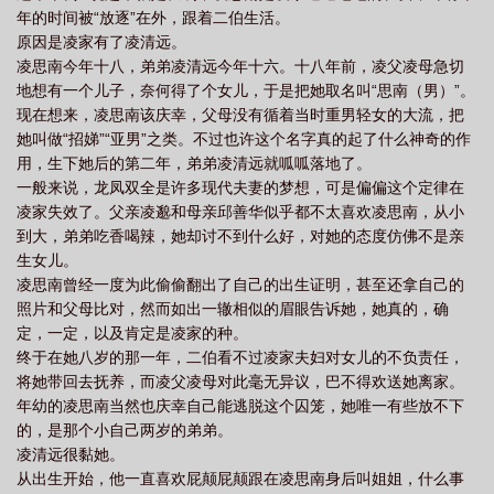
年的时间被“放逐”在外，跟着二伯生活。
原因是凌家有了凌清远。
凌思南今年十八，弟弟凌清远今年十六。十八年前，凌父凌母急切
地想有一个儿子，奈何得了个女儿，于是把她取名叫“思南（男）”。
现在想来，凌思南该庆幸，父母没有循着当时重男轻女的大流，把
她叫做“招娣”“亚男”之类。不过也许这个名字真的起了什么神奇的作
用，生下她后的第二年，弟弟凌清远就呱呱落地了。
一般来说，龙凤双全是许多现代夫妻的梦想，可是偏偏这个定律在
凌家失效了。父亲凌邈和母亲邱善华似乎都不太喜欢凌思南，从小
到大，弟弟吃香喝辣，她却讨不到什么好，对她的态度仿佛不是亲
生女儿。
凌思南曾经一度为此偷偷翻出了自己的出生证明，甚至还拿自己的
照片和父母比对，然而如出一辙相似的眉眼告诉她，她真的，确
定，一定，以及肯定是凌家的种。
终于在她八岁的那一年，二伯看不过凌家夫妇对女儿的不负责任，
将她带回去抚养，而凌父凌母对此毫无异议，巴不得欢送她离家。
年幼的凌思南当然也庆幸自己能逃脱这个囚笼，她唯一有些放不下
的，是那个小自己两岁的弟弟。
凌清远很黏她。
从出生开始，他一直喜欢屁颠屁颠跟在凌思南身后叫姐姐，什么事