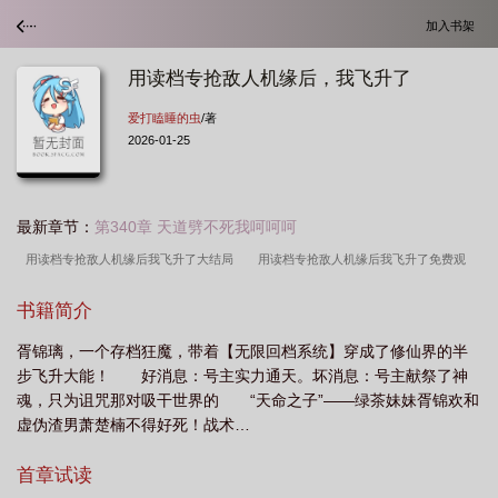
加入书架
用读档专抢敌人机缘后，我飞升了
爱打瞌睡的虫
/著
2026-01-25
最新章节：
第340章 天道劈不死我呵呵呵
用读档专抢敌人机缘后我飞升了大结局
用读档专抢敌人机缘后我飞升了免费观
看
我飞升了 爱打瞌睡的虫
用读档专抢敌人机缘后我飞升了最新章节更新时
书籍简介
间
用读档专抢敌人机缘后我飞升了
我飞升了免费阅读
我飞升了免费观
胥锦璃，一个存档狂魔，带着【无限回档系统】穿成了修仙界的半
看
我飞升了全文
我飞升了百度
我飞升了免费
我飞升了txt
用读档
步飞升大能！ 好消息：号主实力通天。坏消息：号主献祭了神
专抢敌人机缘后我飞升了在线阅读
用读档专抢敌人机缘后
用读档专抢敌人机缘
魂，只为诅咒那对吸干世界的 “天命之子”——绿茶妹妹胥锦欢和
后我飞升了剧情解析
我飞升了云盘
用读档专抢敌人机缘后我飞升了免费阅
虚伪渣男萧楚楠不得好死！战术…
读
首章试读