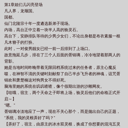
第1章姐们儿闪亮登场
凡人界，龙堰国。
国都。
仙门北陵宗十年一度遴选新弟子现场。
内场，高台正中立着一块半人高的验灵石。
高台下，安静排队等待的少男少女们，不论出身都是布衣素服一根
凡木簪子的打扮。
此时，一对俊男靓女已经一前一后排到了上场口。
故意拖延几步，排在了三个人后面的胥锦璃，冷冷地望着那两人的
背影。
她是当地时间昨晚带着无限回档系统过来的任务者，原主心魔反
噬，在神智不清的关键时刻献祭了自己半步飞升者的神魂，诅咒胥
锦欢和萧楚楠这对狗男女不得好死。
脑海里她的系统在叽叽喳喳，像个假期出游的沙雕网友。
【哇哦，宿主，两个天命之子即将上场，验灵后他们的命格正式开
启～】
“嗯。”
胥锦璃冷淡地应了一声，现在不关心那个，而是抛出自己的正题，
“系统，我的灵根弄好了吗？”
【弄好了，宿主，由原主的冰水双灵根，换成了你想要的混沌五灵