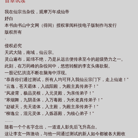
的发现，那里早已经站着一名黑袍杂役……
首章试读
我在仙宗当杂役，观摩万年成仙帝
妤白
本书由书山中文网（得间）授权掌阅科技电子版制作与发行
版权所有
·
侵权必究
天武大陆，南域，仙云宗。
灵山遍布，延绵不绝，乃是从远古便传承至今的超级势力之一。
此刻，在万药峰的杂役间中，悠悠转醒的李玄头痛欲裂。
一股记忆洪流不断在脑海中浮现。
“恭喜你们通过测试，所有人均可拜入我仙云宗门下，走上仙途！”
“云逸，苍天霸体，入战阳殿，为殿主真传弟子！”
“风凌霄，极品灵根，入元灵殿，为亲传弟子！”
“寒烟舞，九阴圣体，入万毒殿，为长老真传弟子！”
“赵破天，先天道体，入主殿，为殿主亲传弟子！”
“柳逸尘，混元灵体，入炼器殿，为核心弟子！”
……
随着一个个名字念出，一道道人影先后飞升高台。
这让李玄一阵激动，与他一同通过测试的新人如今都被各大殿收