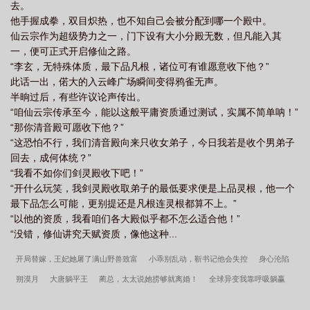
去。
他手握成拳，双目炽热，也不知自己会被分配到哪一个殿中。
仙云宗作为超级势力之一，门下设有大小分殿无数，但凡能入其
一，便可正式开启修仙之路。
“李玄，无特殊体质，最下品凡根，诸位可有谁愿意收下他？”
此话一出，偌大的入云峰广场瞬间变得鸦雀无声。
半晌过后，有些许议论声传出。
“咱仙云宗传承至今，能以这般平庸资质通过测试，实属不简单呐！”
“那你清音殿可愿收下他？”
“这恐怕不行，我们清音殿向来只收女弟子，今日我若是收个男弟子
回去，成何体统？”
“我看不如你们剑灵殿收下吧！”
“开什么玩笑，我剑灵殿收取弟子的最低要求便是上品灵根，他一个
最下品怎么可能，更别提还是凡根连灵根都算不上。”
“以他的资质，我看咱们各大殿似乎都不怎么适合他！”
“没错，修仙讲究天赋资质，像他这种...
开局替嫁，王妃她屠了满山野兽致富
小乖别乱动，靳书记他会失控
身心沦陷
朔漠月
大唐躺平王
蔺总，太太说她捞够就离婚！
全球异变我靠呼吸躺赢
快穿归来，网黑真千金杀穿娱乐圈
植物人三年，她重生离婚改嫁了！
可恶！又