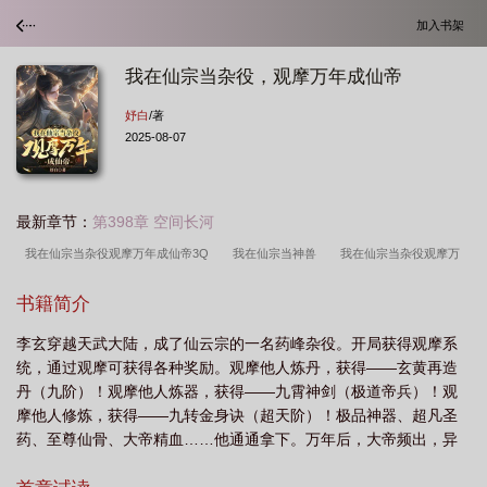
加入书架
我在仙宗当杂役，观摩万年成仙帝
妤白
/著
2025-08-07
最新章节：
第398章 空间长河
我在仙宗当杂役观摩万年成仙帝3Q
我在仙宗当神兽
我在仙宗当杂役观摩万
年成仙帝漫剧
在仙宗当神兽[穿书
我在仙宗当杂役观摩万年成仙帝短剧全
书籍简介
集
我在仙宗当大师兄
我在仙宗当杂役观摩万年成仙帝短剧
观摩万年成仙帝
李玄穿越天武大陆，成了仙云宗的一名药峰杂役。开局获得观摩系
免费阅读
我在仙宗当神兽gl免费
我在仙宗当杂役
我在仙宗当杂役观摩万年
统，通过观摩可获得各种奖励。观摩他人炼丹，获得——玄黄再造
成仙帝全文免费阅读
观摩万年成仙帝 妤白
我在仙宗当杂役观摩万年成仙帝完
丹（九阶）！观摩他人炼器，获得——九霄神剑（极道帝兵）！观
整版
我在仙界修炼五万年
我在仙宗当神兽txt
观摩万年成仙帝妤白
我
摩他人修炼，获得——九转金身诀（超天阶）！极品神器、超凡圣
药、至尊仙骨、大帝精血……他通通拿下。万年后，大帝频出，异
在仙宗当神兽穿书免费云端
族入侵，乱世纷争，当他们终于抵达帝之仙道的尽头之时，却惊讶