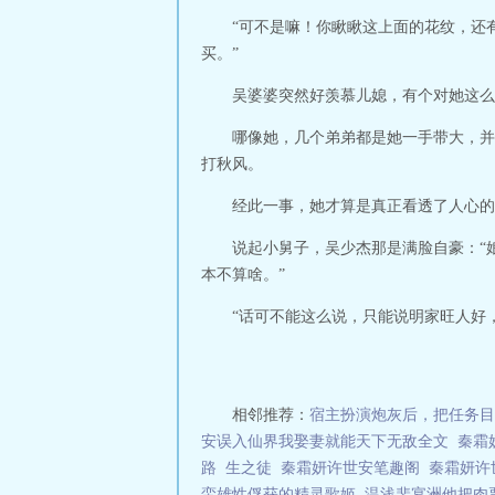
“可不是嘛！你瞅瞅这上面的花纹，还
买。”
吴婆婆突然好羡慕儿媳，有个对她这么
哪像她，几个弟弟都是她一手带大，并
打秋风。
经此一事，她才算是真正看透了人心的
说起小舅子，吴少杰那是满脸自豪：“
本不算啥。”
“话可不能这么说，只能说明家旺人好，
相邻推荐：
宿主扮演炮灰后，把任务目
安误入仙界我娶妻就能天下无敌全文
秦霜
路
生之徒
秦霜妍许世安笔趣阁
秦霜妍许
蛮雄性俘获的精灵歌姬
温浅裴宴洲他把肉