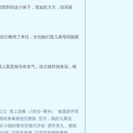
没想到你这小舅子，竟如此大方，说买就
自己断绝了来往，生怕她们孤儿寡母回娘家
镇上那是相当有名气，这点钱对他来说，根
红尘
母上攻略（5部全+番外）
秦霜妍许世
我转身暴揍他完整版
型月，我的九重道
从小媳妇要传宗接代开始
诱宵美九，被粗
安结局
温浅裴宴洲
温浅裴宴洲笔趣阁