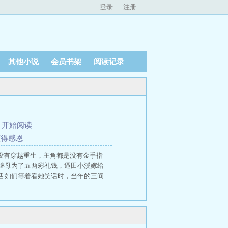
登录
注册
其他小说
会员书架
阅读记录
、
开始阅读
懂得感恩
没有穿越重生，主角都是没有金手指
继母为了五两彩礼钱，逼田小溪嫁给
舌妇们等着看她笑话时，当年的三间