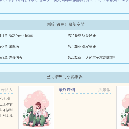
《瘸郎贤妻》最新章节
541章 激动的热泪盈眶
第2540章 这是盼妹
537章 喝羊汤
第2536章 邻家妹妹
533章 陈母恼火
第2532章 小人的主子就是陈掌柜
已完结热门小说推荐
胖若良人
最终序列
黑米饭
S心机高
...
让庄沐愉
生却做到
生剧本就
了遇神杀
。渣渣A