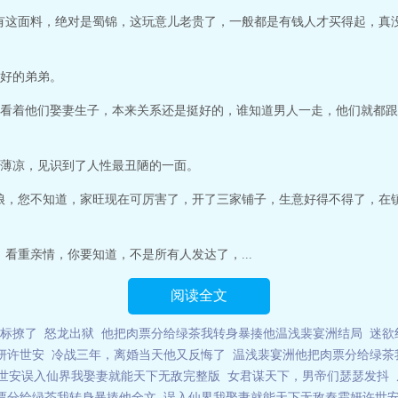
有这面料，绝对是蜀锦，这玩意儿老贵了，一般都是有钱人才买得起，真
好的弟弟。
看着他们娶妻生子，本来关系还是挺好的，谁知道男人一走，他们就都跟
薄凉，见识到了人性最丑陋的一面。
娘，您不知道，家旺现在可厉害了，开了三家铺子，生意好得不得了，在
看重亲情，你要知道，不是所有人发达了，...
阅读全文
标撩了
怒龙出狱
他把肉票分给绿茶我转身暴揍他温浅裴宴洲结局
迷欲
妍许世安
冷战三年，离婚当天他又反悔了
温浅裴宴洲他把肉票分给绿茶
世安误入仙界我娶妻就能天下无敌完整版
女君谋天下，男帝们瑟瑟发抖
票分给绿茶我转身暴揍他全文
误入仙界我娶妻就能天下无敌秦霜妍许世