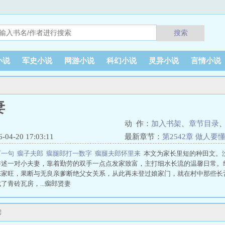
搜索
小说
军史小说
网游小说
科幻小说
灵异小说
言情小说
妻
动 作：
加入书架
、
章节目录
4-20 17:03:11
最新章节：
第2542章 做人要
下一句
瘸子夫郎
瘸腿郎打一数字
瘸腿夫郎怀里来
本文为家长里短的种田文。
讲述一对小夫妻，靠着勤劳的双手一点点发家致富，主打细水长流的温馨日常。
陈家旺，果断与无良亲爹断绝父女关系，从此再未登过娘家门，就在村中那些长
了青砖瓦房，...瘸郎贤妻
读