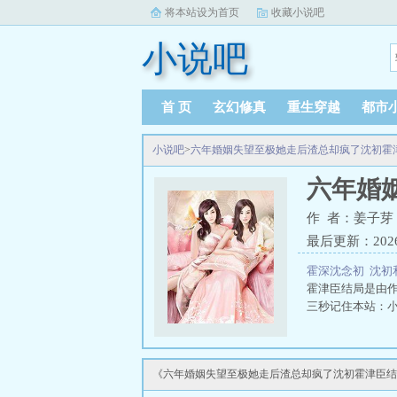
将本站设为首页
收藏小说吧
小说吧
首 页
玄幻修真
重生穿越
都市
小说吧
>
六年婚姻失望至极她走后渣总却疯了沈初霍
六年婚
作 者：姜子芽
最后更新：2026-0
霍深沈念初
沈初
霍津臣结局是由
三秒记住本站：小说
《六年婚姻失望至极她走后渣总却疯了沈初霍津臣结局