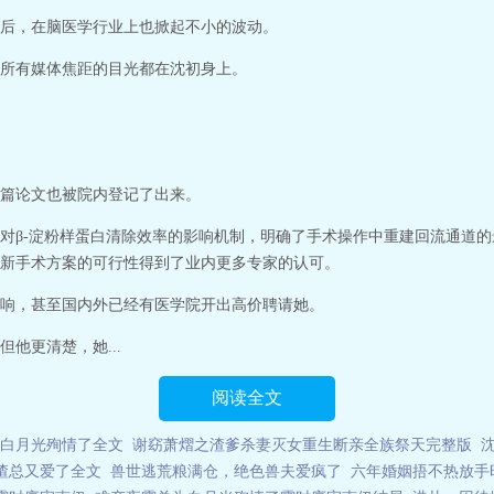
后，在脑医学行业上也掀起不小的波动。
所有媒体焦距的目光都在沈初身上。
篇论文也被院内登记了出来。
对β-淀粉样蛋白清除效率的影响机制，明确了手术操作中重建回流通道
新手术方案的可行性得到了业内更多专家的认可。
响，甚至国内外已经有医学院开出高价聘请她。
他更清楚，她...
阅读全文
白月光殉情了全文
谢窈萧熠之渣爹杀妻灭女重生断亲全族祭天完整版
渣总又爱了全文
兽世逃荒粮满仓，绝色兽夫爱疯了
六年婚姻捂不热放手