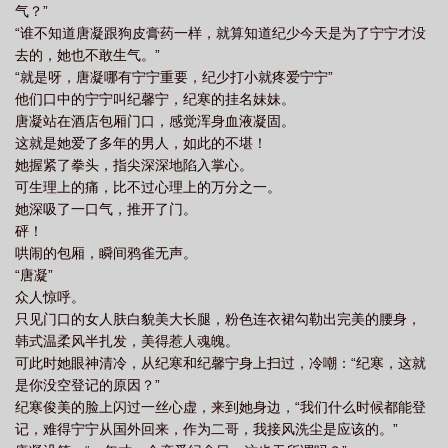
气？”
“谁不知道唐凝跟狗皮膏药一样，就算知道纪少今天是为了宁宁才没
去的，她也不敢生气。”
“就是呀，唐凝哪有宁宁重要，纪少打小就疼爱宁宁”
他们口中的宁宁叫纪馨宁，纪寒的挂名妹妹。
唐凝站在酒店包厢门口，感觉浑身血液凝固。
这就是她爱了多年的男人，如此的不堪！
她握紧了拳头，指尖深深地陷入掌心。
可生理上的痛，比不过心理上的万分之一。
她深吸了一口气，推开了门。
砰！
哄闹的包厢，瞬间鸦雀无声。
“唐凝”
众人惊呼。
只见门口的女人肤白貌美大长腿，粉色连衣裙勾勒出完美的腰身，
韩式温柔风半扎发，美得惹人魂魄。
可此时她眼神清冷，从纪寒和纪馨宁身上扫过，冷嘲：“纪寒，这就
是你没空登记的原因？”
纪寒俊美的脸上闪过一丝心虚，来到她身边，“我们什么时候都能登
记，难得宁宁从国外回来，作为二哥，我接风洗尘是应该的。”