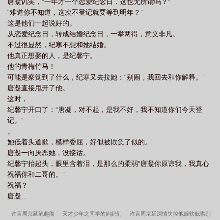
唐凝讥笑，“一年才一个恋爱纪念日，这也无所谓吗？”
“难道你不知道，这次不登记就要等到明年？”
这是他们一起说好的。
从恋爱纪念日，转成结婚纪念日，一举两得，意义非凡。
不过很显然，纪寒不想和她结婚。
他真正想娶的人，是纪馨宁。
他的青梅竹马！
可能是察觉到了什么，纪寒又去拉她：“别闹，我回去和你解释。”
唐凝直接甩开了他。
这时，
纪馨宁开口了：“唐凝，对不起，是我不好，我不知道你们今天登
记。”
。
她低着头道歉，模样委屈，好似被欺负了似的。
唐凝一向厌恶她，没接话。
纪馨宁抬起头，眼里含着泪，是那么的柔弱“唐凝你原谅我，我真心
祝福你和二哥的。”
祝福？
唐凝...
许言周京延笔趣阁
天才少年之同学的妈妈们
许言周京延深情失控他服软低哄别