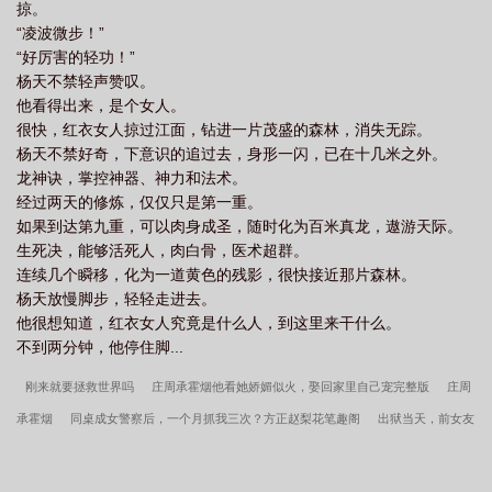
掠。
“凌波微步！”
“好厉害的轻功！”
杨天不禁轻声赞叹。
他看得出来，是个女人。
很快，红衣女人掠过江面，钻进一片茂盛的森林，消失无踪。
杨天不禁好奇，下意识的追过去，身形一闪，已在十几米之外。
龙神诀，掌控神器、神力和法术。
经过两天的修炼，仅仅只是第一重。
如果到达第九重，可以肉身成圣，随时化为百米真龙，遨游天际。
生死决，能够活死人，肉白骨，医术超群。
连续几个瞬移，化为一道黄色的残影，很快接近那片森林。
杨天放慢脚步，轻轻走进去。
他很想知道，红衣女人究竟是什么人，到这里来干什么。
不到两分钟，他停住脚...
刚来就要拯救世界吗
庄周承霍烟他看她娇媚似火，娶回家里自己宠完整版
庄周
承霍烟
同桌成女警察后，一个月抓我三次？方正赵梨花笔趣阁
出狱当天，前女友
邀请我参加婚礼
我靠非遗爆红[星际]
他看她娇媚似火，娶回家里自己宠庄周承霍
烟笔趣阁
反派也要活下去！
方正赵梨花同桌成女警察后，一个月抓我三次？完整