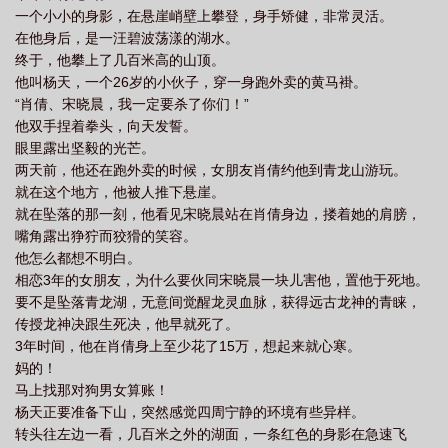
一个小小的身影，在悬崖峭壁上攀登，身手矫健，非常灵活。
在他身后，是一汪碧波荡漾的湖水。
终于，他攀上了几百米高的山顶。
他叫杨天，一个26岁的小伙子，穿一身跑外卖的黄马褂。
“肖倩、宋晓晨，我一定要杀了你们！”
他双手捏着拳头，向天发誓。
眼里露出坚毅的光芒。
两天前，他还在跑外卖的时候，女朋友肖倩约他到青龙山游玩。
就在这个地方，他被人推下悬崖。
就在坠落的那一刻，他看见宋晓晨站在肖倩身边，搂着她的肩膀，
嘴角露出狰狞而狡猾的笑容。
他怎么都想不明白。
相恋3年的女朋友，为什么要伙同宋晓晨一块儿害他，置他于死地。
要不是坠落青龙湖，无意间觉醒龙灵血脉，获得远古龙神的青睐，
传授龙神决跟生死决，他早就死了。
3年时间，他在肖倩身上至少花了15万，想起来就心寒。
妈的！
马上找那对狗男女算账！
杨天正要准备下山，突然感觉四周宁静的环境有些异样。
转头往左边一看，几百米之外的湖面，一条红色的身影在急速飞