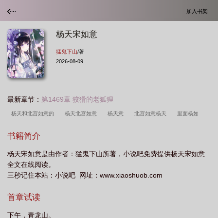
加入书架
杨天宋如意
猛鬼下山
/著
2026-08-09
最新章节：
第1469章 狡猾的老狐狸
杨天和北宫如意的
杨天北宫如意
杨天意
北宫如意杨天
里面杨如
意
宋天意是什么电视剧的人物角色
宋天阳
杨天宋如意最新章节更新免费阅
书籍简介
读
宋天如20030428
宋天扬
主人公宋如意
杨天宋如意是由作者：猛鬼下山所著，小说吧免费提供杨天宋如意
全文在线阅读。
三秒记住本站：小说吧 网址：www.xiaoshuob.com
首章试读
下午，青龙山。