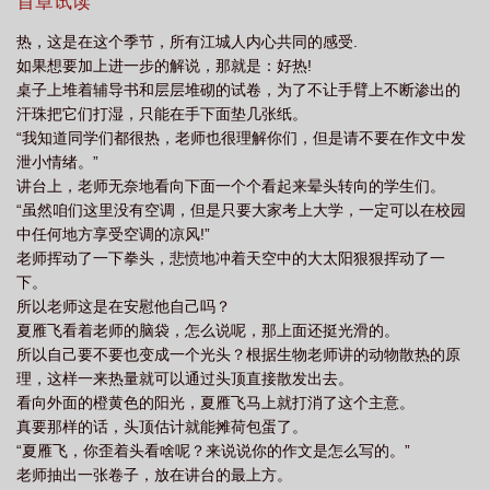
首章试读
女
只有我能看到你韩剧
只有我能看见的迷宫
只有我能看见的魔女同学笔趣
热，这是在这个季节，所有江城人内心共同的感受.
阁免费阅读
如果想要加上进一步的解说，那就是：好热!
桌子上堆着辅导书和层层堆砌的试卷，为了不让手臂上不断渗出的
汗珠把它们打湿，只能在手下面垫几张纸。
“我知道同学们都很热，老师也很理解你们，但是请不要在作文中发
泄小情绪。”
讲台上，老师无奈地看向下面一个个看起来晕头转向的学生们。
“虽然咱们这里没有空调，但是只要大家考上大学，一定可以在校园
中任何地方享受空调的凉风!”
老师挥动了一下拳头，悲愤地冲着天空中的大太阳狠狠挥动了一
下。
所以老师这是在安慰他自己吗？
夏雁飞看着老师的脑袋，怎么说呢，那上面还挺光滑的。
所以自己要不要也变成一个光头？根据生物老师讲的动物散热的原
理，这样一来热量就可以通过头顶直接散发出去。
看向外面的橙黄色的阳光，夏雁飞马上就打消了这个主意。
真要那样的话，头顶估计就能摊荷包蛋了。
“夏雁飞，你歪着头看啥呢？来说说你的作文是怎么写的。”
老师抽出一张卷子，放在讲台的最上方。