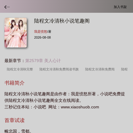
加入书架
陆程文冷清秋小说笔趣阁
我是愤怒
/著
2026-08-08
最新章节：
第2579章 美人心计
陆程文冷清秋完整
陆程文冷清秋免费阅读书旗
陆程文冷清秋免费阅
陆程
文冷清秋全文
陆程文冷清秋免费阅读2285
陆程文冷清秋是什么
陆程文冷
书籍简介
清秋免费阅读2462
冷清秋陆焱凌文珊
陆程文冷清秋反派
陆程文冷清秋免
陆程文冷清秋小说笔趣阁是由作者：我是愤怒所著，小说吧免费提
费阅读
陆程文冷清秋的名字
陆程文冷清秋结局是什么
冷清秋陆焱是什
供陆程文冷清秋小说笔趣阁全文在线阅读。
么
陆程文冷清秋最新章节
冷清秋陆焱
冷清秋陆炎
陆程文冷清秋免
三秒记住本站：小说吧 网址：www.xiaoshuob.com
费
冷清秋和陆焱
陆程文冷清秋TXT
陆程文冷清秋在线阅读
陆程文冷清
首章试读
秋无弹窗
陆程文冷清秋免费阅2501
冷清秋陆焱凌文姗
陆程文冷清秋免费
2450
陆程文冷清秋笔趣阁最新章节更新内容
陆程文冷清秋章节
陆程文冷
帿北国，雪都。