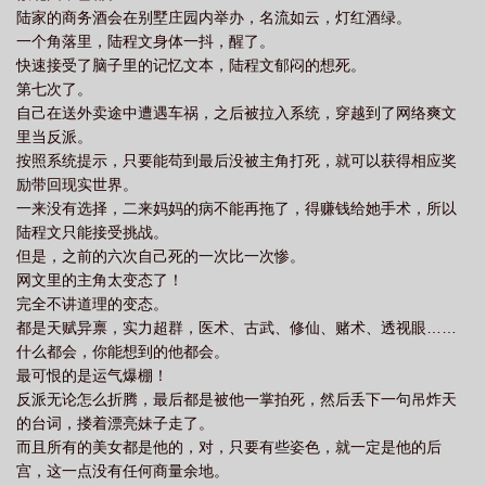
陆家的商务酒会在别墅庄园内举办，名流如云，灯红酒绿。
清秋纵横
一个角落里，陆程文身体一抖，醒了。
快速接受了脑子里的记忆文本，陆程文郁闷的想死。
第七次了。
自己在送外卖途中遭遇车祸，之后被拉入系统，穿越到了网络爽文
里当反派。
按照系统提示，只要能苟到最后没被主角打死，就可以获得相应奖
励带回现实世界。
一来没有选择，二来妈妈的病不能再拖了，得赚钱给她手术，所以
陆程文只能接受挑战。
但是，之前的六次自己死的一次比一次惨。
网文里的主角太变态了！
完全不讲道理的变态。
都是天赋异禀，实力超群，医术、古武、修仙、赌术、透视眼……
什么都会，你能想到的他都会。
最可恨的是运气爆棚！
反派无论怎么折腾，最后都是被他一掌拍死，然后丢下一句吊炸天
的台词，搂着漂亮妹子走了。
而且所有的美女都是他的，对，只要有些姿色，就一定是他的后
宫，这一点没有任何商量余地。