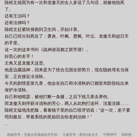
陆程文就因为有一次和龙傲天的女人多说了几句话，就被他拍死
了。
还有王法吗？
还有法律吗？
陆程文赶紧转身跑到卫生间，开始计算。
自己已经分别死在了：萧炎、叶枫、楚枫、叶尘、龙傲天和赵日天
的手里。
这一次的这本书叫《战神游花都之群芳谱》。
好恶心的名字！
主角又是龙傲天这货。
他是边疆战神，回来是为了统合北国全部势力，现在隐姓埋名当保
安，正在接近冷清秋。
今天的剧情是第九章，他会在自己和冷清秋的订婚宣布阶段站出来
保护冷清秋。
自己和他嘚瑟，被他打断一条腿，之后下线几章去养伤。
而龙傲天则俘获冷清秋的芳心，两人从此狗打连环、没羞没臊……
陆程文猛地洗把脸，看着镜子里的自己咬牙切齿：“这一次，老子要
苟到最后，带着系统的奖励回去给老妈治病！”
...
箭破苍穹：无敌从肝基础箭术开始
斗破苍穹：萧炎X各女主
丐帮神丐
我和熊