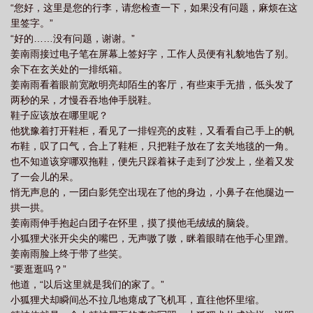
“您好，这里是您的行李，请您检查一下，如果没有问题，麻烦在这
里签字。”
“好的……没有问题，谢谢。”
姜南雨接过电子笔在屏幕上签好字，工作人员便有礼貌地告了别。
余下在玄关处的一排纸箱。
姜南雨看着眼前宽敞明亮却陌生的客厅，有些束手无措，低头发了
两秒的呆，才慢吞吞地伸手脱鞋。
鞋子应该放在哪里呢？
他犹豫着打开鞋柜，看见了一排锃亮的皮鞋，又看看自己手上的帆
布鞋，叹了口气，合上了鞋柜，只把鞋子放在了玄关地毯的一角。
也不知道该穿哪双拖鞋，便先只踩着袜子走到了沙发上，坐着又发
了一会儿的呆。
悄无声息的，一团白影凭空出现在了他的身边，小鼻子在他腿边一
拱一拱。
姜南雨伸手抱起白团子在怀里，摸了摸他毛绒绒的脑袋。
小狐狸犬张开尖尖的嘴巴，无声嗷了嗷，眯着眼睛在他手心里蹭。
姜南雨脸上终于带了些笑。
“要逛逛吗？”
他道，“以后这里就是我们的家了。”
小狐狸犬却瞬间怂不拉几地瘪成了飞机耳，直往他怀里缩。