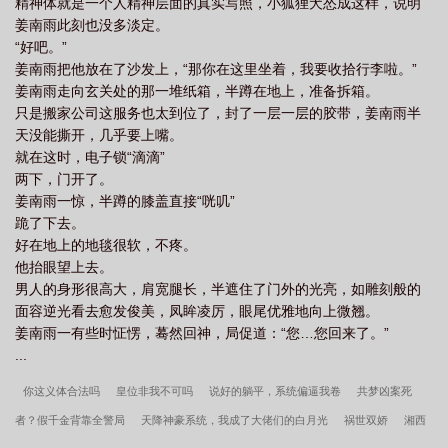
精神体就是一个人精神层面的真实写照，小狐狸犬怂成这样，说明
姜南雨此刻也没多淡定。
“好吧。”
姜南雨把他放在了沙发上，“那你在这里坐着，我要收拾行李啦。”
姜南雨走向玄关处的那一堆纸箱，半蹲在地上，准备拆箱。
只是搬家公司这服务也太到位了，封了一层一层的胶带，姜南雨半
天没能撕开，几乎要上嘴。
就在这时，电子锁“滴滴”
两下，门开了。
姜南雨一惊，半蹲的膝盖直接“咣叽”
跪了下去。
好在地上的地毯很软，不疼。
他抬眼望上去。
男人的身形很高大，肩宽腿长，半遮住了门外的光亮，如雕刻般的
面容逆光看去愈发俊美，凤眸凌厉，眼尾优雅地向上微翘。
姜南雨一有些时怔愣，蓦然回神，局促道：“您…您回来了。”
...
你这义体合法吗
皇位非我不可吗
说好的躺平，系统偏逼我卷
共梦凶案死
者？假千金背靠全警局
天降神豪系统，我成了大佬们的白月光
祸世双娇
湘西