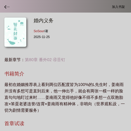
加入书架
婚内义务
SoSour
/著
2025-11-25
最新章节：
第80章 番外02 ④舌钉
书籍简介
最初在婚姻推荐表上看到两位匹配度皆为100%的L先生时，姜南雨
并没有多想可是直到后来，他一伸出手，就会有两张一模一样的脸
直勾勾地盯过来时……姜南雨又觉得他好像不得不多想一点双胞胎
攻×笨蛋老婆连誉/连霄×姜南雨有精神体，非哨向（世界观私设，一
切为剧情需要服务）
首章试读