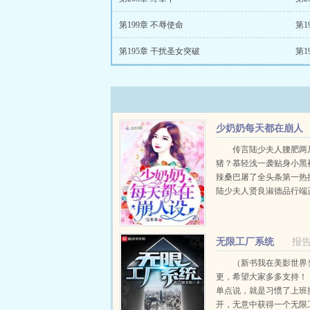
第199章 不辱使命
第1
第195章 干扰圣女突破
第1
少奶奶每天都在崩人
设
传言陆少夫人腰肥两
猪？慕轻浅一袭贴身小黑
辣桑巴屠了全头条第一热
陆少夫人贤良淑德品行端
大楼，慕轻浅骑着机车油
勾着陆之渊那张人神共愤
公，我来接你下班～传言
无限工厂系统
报
结婚五年分房分床随时...
（新书我在美影世界
更，希望大家多多支持！
单点说，就是习惯了上班
开，无意中获得一个无限