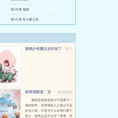
第196章 鬼瞳
第192章 苏小暖之死
病弱少爷重生后开挂了
绯尘
...
校草强势宠：宝
顾温如故
贝，你好甜！
都说苏慕棠是集万千宠爱于一
身的校草，何青璃是人人避之不及
的丑八怪，可是为什么在他们两个
身上，画风总是不太对？青璃，你