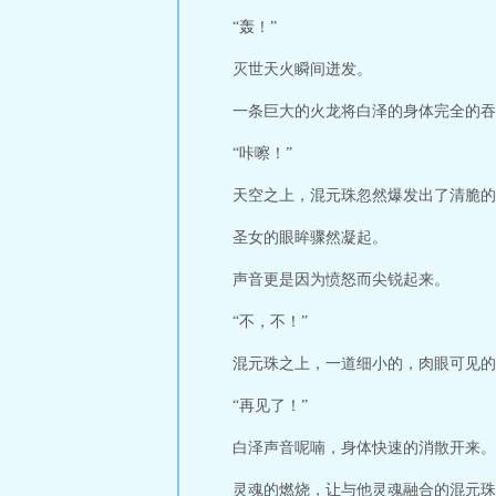
后，苏晓雪的孪
“轰！”
出狱，隐姓埋名保
灭世天火瞬间迸发。
一条巨大的火龙将白泽的身体完全的吞
“咔嚓！”
天空之上，混元珠忽然爆发出了清脆的
圣女的眼眸骤然凝起。
声音更是因为愤怒而尖锐起来。
“不，不！”
混元珠之上，一道细小的，肉眼可见的
“再见了！”
白泽声音呢喃，身体快速的消散开来。
灵魂的燃烧，让与他灵魂融合的混元珠