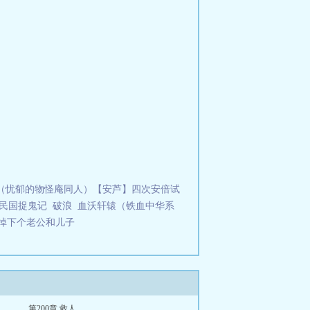
（忧郁的物怪庵同人）【安芦】四次安倍试
民国捉鬼记
破浪
血沃轩辕（铁血中华系
掉下个老公和儿子
第200章 救人