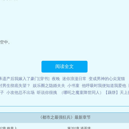
空中。
阅读全文
承遗产后我嫁入了豪门[穿书]
夜晚
迷你浪漫日常
变成男神的心尖宠猫
对男生彻底失望？
娱乐圈之隐婚夫夫
小书童
他呼吸时我便知道我爱他
子
小攻他总不出场
听说你很拽
（哪吒之魔童降世同人）【藕饼】天上
《都市之最强狂兵》最新章节
02章 终章上
第201章 逍遥境