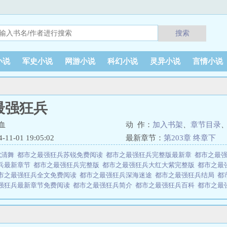
搜索
小说
军史小说
网游小说
科幻小说
灵异小说
言情小说
最强狂兵
血
动 作：
加入书架
、
章节目录
1-01 19:05:02
最新章节：
第203章 终章下
沈清舞
都市之最强狂兵苏锐免费阅读
都市之最强狂兵完整版最新章
都市之最
兵最新章节
都市之最强狂兵完整版
都市之最强狂兵大红大紫完整版
都市之最
市之最强狂兵全文免费阅读
都市之最强狂兵深海迷途
都市之最强狂兵结局
都
强狂兵最新章节免费阅读
都市之最强狂兵简介
都市之最强狂兵百科
都市之最
费阅读
都市之最强狂兵境界等级
都市之最强狂兵女主角有哪几个
都市之最强
兵漫画
都市之最强狂兵女主
都市之最强狂兵章节
都市之最强狂兵大结局
都
狂兵大红大紫简介
都市之最强狂兵完整版免费
都市之最强狂兵贴吧
都市之最
读
五年前，白泽遭人出卖，间接害死了苏晓雪。为了报仇，白泽不顾纪律大开