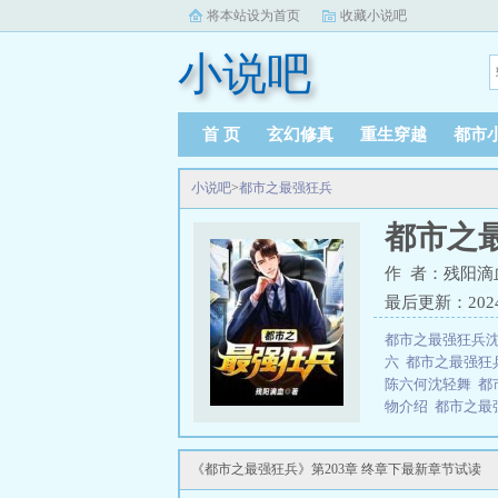
将本站设为首页
收藏小说吧
小说吧
首 页
玄幻修真
重生穿越
都市
小说吧
>
都市之最强狂兵
都市之
作 者：残阳滴
最后更新：2024-1
都市之最强狂兵
六
都市之最强狂
陈六何沈轻舞
都
物介绍
都市之最
何沈轻舞全文免
读
都市之最强狂
《都市之最强狂兵》第203章 终章下最新章节试读
TXT
都市之最强
兵无删减全文阅