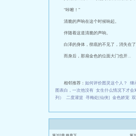
“咔嚓！”
清脆的声响在这个时候响起。
伴随着这道清脆的声响。
白泽的身体，彻底的不见了，消失在了
而身后，那扇金色的位面大门也开...
相邻推荐：
如何评价图灵这个人？
继
图表白，一次他没有
女生什么情况下才会
列）
二度灌篮
寻梅处[仙侠]
金色娇宠
双
第203章 终章下
第2