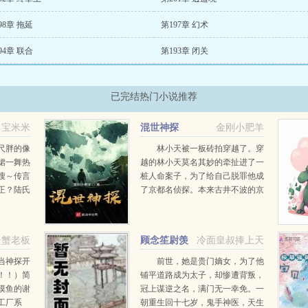
98章 拖延
第197章 幻术
94章 联合
第193章 闭关
已完结热门小说推荐
宝米米
混世神探
金刚小肥羊
尺胖的像
林小天被一板砖拍穿越了。穿
裙一舞热
越的林小天莫名其妙的牵扯进了一
搜～传言
桩人命案子，为了给自己脱罪他成
正？陆氏
了京都名侦探。本来古井不波的京
门轰轰，
城被林小天搅和的翻天覆地。把动
的帅脸老
漫改成评书，在古代开酒吧，给部
陆少夫妇
队配备自制八倍镜，没有啥是林小
告蟹老板
顾念笙尉羡
冷面皇叔捧上天
天不敢干的。就连皇帝都说...
迟
当神探开
前世，她是贵门嫡女，为了他
！！）简
铺平道路成为太子，却惨遭背叛，
摸鱼的谢
冠上谋逆之名，满门无一幸免。一
工厂系
朝重生回十七岁，鬼手神医，天生