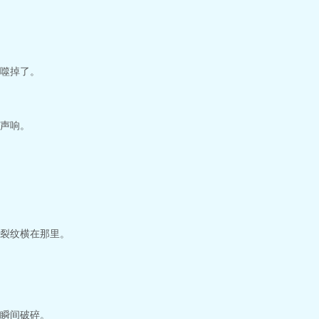
生妹妹苏晓暖继续调查真相，并认为白泽也是凶手之一。不知不觉中，苏晓暖被
护苏晓暖，继续调查五年前的真相。...
噬掉了。
声响。
裂纹横在那里。
瞬间破碎。