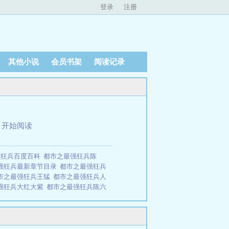
登录
注册
其他小说
会员书架
阅读记录
、
开始阅读
强狂兵百度百科
都市之最强狂兵陈
强狂兵最新章节目录
都市之最强狂兵
市之最强狂兵王猛
都市之最强狂兵人
强狂兵大红大紫
都市之最强狂兵陈六
狂兵免费全文
都市之最强狂兵全文阅
市之最强狂兵免费
都市之最强狂兵
强狂兵黄百万最后结局
都市之最强狂
杀戒，却在接近真相时锒铛入狱。五年